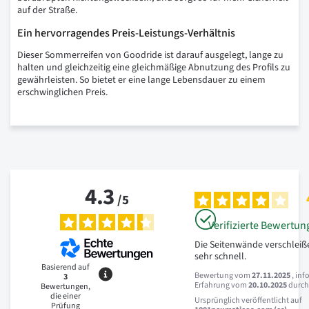
auf der Straße.
Ein hervorragendes Preis-Leistungs-Verhältnis
Dieser Sommerreifen von Goodride ist darauf ausgelegt, lange zu
halten und gleichzeitig eine gleichmäßige Abnutzung des Profils zu
gewährleisten. So bietet er eine lange Lebensdauer zu einem
erschwinglichen Preis.
4.3
/
5
Verifizierte Bewertun
Die Seitenwände verschleiß
sehr schnell.
Basierend auf
Bewertung vom
27.11.2025
, inf
3
Erfahrung vom
20.10.2025
durc
Bewertungen,
die einer
Ursprünglich veröffentlicht auf
Prüfung