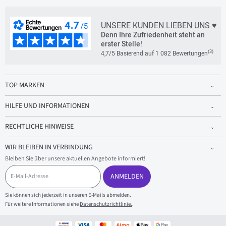
UNSERE KUNDEN LIEBEN UNS ♥
Denn Ihre Zufriedenheit steht an
erster Stelle!
(3)
4,7/5 Basierend auf 1 082 Bewertungen
TOP MARKEN
HILFE UND INFORMATIONEN
RECHTLICHE HINWEISE
WIR BLEIBEN IN VERBINDUNG
Bleiben Sie über unsere aktuellen Angebote informiert!
E
-
ANMELDEN
M
a
Sie können sich jederzeit in unseren E-Mails abmelden.
i
Für weitere Informationen siehe
Datenschutzrichtlinie.
.
l
-
A