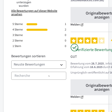
1001neumaticos.com (es)
unterzogen
wurden
Alle Bewertungen auf dieser Website
Originalbewer
ansehen
anzeigen
5
Sterne
1
Melden
4
Sterne
2
3
Sterne
0
2
Sterne
0
1
Stern
0
Verifizierte Bewertun
Bewertungen sortieren
GUT
Bewertung vom
28.7.2025
, info
Erfahrung vom
18.6.2025
durch
Ursprünglich veröffentlicht auf
1
Originalbewer
anzeigen
Melden