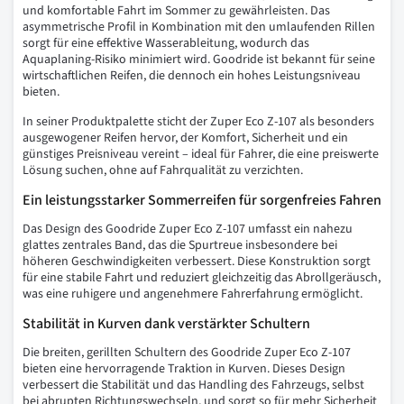
und komfortable Fahrt im Sommer zu gewährleisten. Das
asymmetrische Profil in Kombination mit den umlaufenden Rillen
sorgt für eine effektive Wasserableitung, wodurch das
Aquaplaning-Risiko minimiert wird. Goodride ist bekannt für seine
wirtschaftlichen Reifen, die dennoch ein hohes Leistungsniveau
bieten.
In seiner Produktpalette sticht der Zuper Eco Z-107 als besonders
ausgewogener Reifen hervor, der Komfort, Sicherheit und ein
günstiges Preisniveau vereint – ideal für Fahrer, die eine preiswerte
Lösung suchen, ohne auf Fahrqualität zu verzichten.
Ein leistungsstarker Sommerreifen für sorgenfreies Fahren
Das Design des Goodride Zuper Eco Z-107 umfasst ein nahezu
glattes zentrales Band, das die Spurtreue insbesondere bei
höheren Geschwindigkeiten verbessert. Diese Konstruktion sorgt
für eine stabile Fahrt und reduziert gleichzeitig das Abrollgeräusch,
was eine ruhigere und angenehmere Fahrerfahrung ermöglicht.
Stabilität in Kurven dank verstärkter Schultern
Die breiten, gerillten Schultern des Goodride Zuper Eco Z-107
bieten eine hervorragende Traktion in Kurven. Dieses Design
verbessert die Stabilität und das Handling des Fahrzeugs, selbst
bei abrupten Richtungswechseln, und sorgt so für mehr Sicherheit