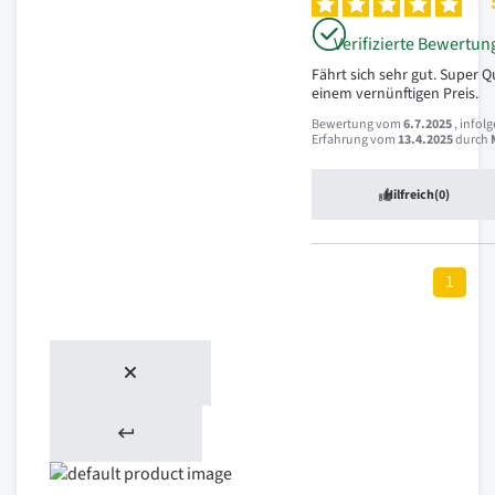
Verifizierte Bewertun
Fährt sich sehr gut. Super Qu
einem vernünftigen Preis.
Bewertung vom
6.7.2025
, infol
Erfahrung vom
13.4.2025
durch
Hilfreich
(0)
1