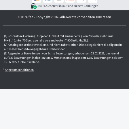
d
100 % sicherer Einkauf und sichere Zahlungen
r
e
1001reifen - Copyright 2026 - Alle Rechte vorbehalten 1001reifen
s
s
e
Kostenlose Lieferung: für jeden Einkauf mit einem Betrag von 70€ oder mehr (inkl.
MwSt.) (unter 70€ betragen die Versandkosten 7,90€ inkl. MwSt.).
Katalogpreise des Herstellers sind nicht rabattierbar. Dies spiegelt nicht die allgemein
auf dieser Webseite angegebenen Preise wider.
Aggregierte Bewertungen von Echte Bewertungen, erhoben am 23.02.2026, basierend
auf 939 Bewertungen in den letzten 12 Monaten und insgesamt 1.082 Bewertungen seit dem
15.06.2022 für Deutschland.
*
Angebotskonditionen