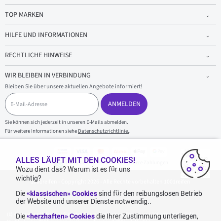
TOP MARKEN
HILFE UND INFORMATIONEN
RECHTLICHE HINWEISE
WIR BLEIBEN IN VERBINDUNG
Bleiben Sie über unsere aktuellen Angebote informiert!
E
-
ANMELDEN
M
a
Sie können sich jederzeit in unseren E-Mails abmelden.
i
Für weitere Informationen siehe
Datenschutzrichtlinie.
.
l
-
A
d
ALLES LÄUFT MIT DEN COOKIES!
100 % sicherer Einkauf und sichere Zahlungen
r
Wozu dient das? Warum ist es für uns
e
wichtig?
1001reifen - Copyright 2026 - Alle Rechte vorbehalten 1001reifen
s
s
Die
«klassischen» Cookies
sind für den reibungslosen Betrieb
e
der Website und unserer Dienste notwendig..
Kostenlose Lieferung: für jeden Einkauf mit einem Betrag von 70€ oder mehr (inkl.
Die
«herzhaften» Cookies
die Ihrer Zustimmung unterliegen,