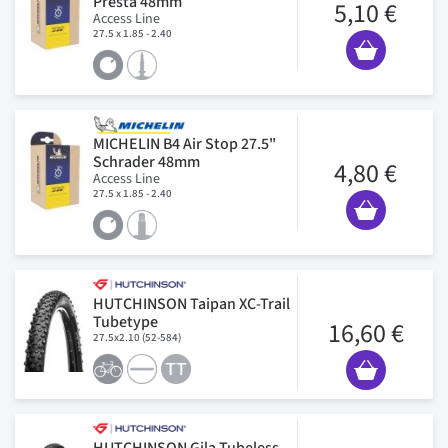
Presta 48mm
5,10 €
Access Line
27.5 x 1.85 - 2.40
MICHELIN B4 Air Stop 27.5"
Schrader 48mm
4,80 €
Access Line
27.5 x 1.85 - 2.40
HUTCHINSON Taipan XC-Trail
Tubetype
16,60 €
27.5x2.10 (52-584)
HUTCHINSON Gila Tubeless