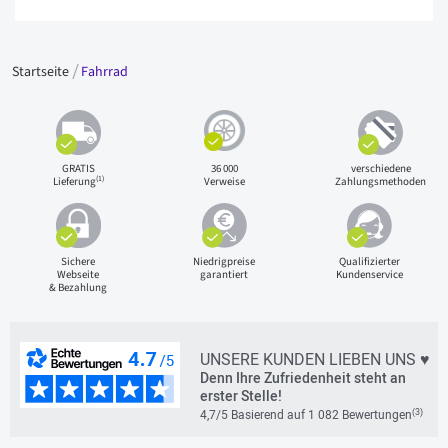
Startseite
Fahrrad
GRATIS
36 000
verschiedene
(1)
Lieferung
Verweise
Zahlungsmethoden
Sichere
Niedrigpreise
Qualifizierter
Webseite
garantiert
Kundenservice
& Bezahlung
UNSERE KUNDEN LIEBEN UNS ♥
Denn Ihre Zufriedenheit steht an
erster Stelle!
(3)
4,7/5 Basierend auf 1 082 Bewertungen