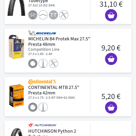
Tubetype
31,10 €
27.5x2.10 (52-584)
MICHELIN B4 Protek Max 27.5"
Presta 48mm
9,20 €
Competition Line
27.5 x 1.85 - 2.40
CONTINENTAL MTB 27.5"
Presta 42mm
5,20 €
27.5 x 1.75 - 2.5 (47-584>62-584)
HUTCHINSON Python 2