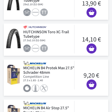
Tubetype
13,90 €
29x2.10 (52-584)
HUTCHINSON Toro XC-Trail
Tubetype
14,10 €
27.5x2.10 (52-584)
MICHELIN B4 Protek Max 27.5"
Schrader 48mm
9,20 €
Competition Line
27.5 x 1.85 - 2.40
MICHELIN B4 Air Stop 27.5"