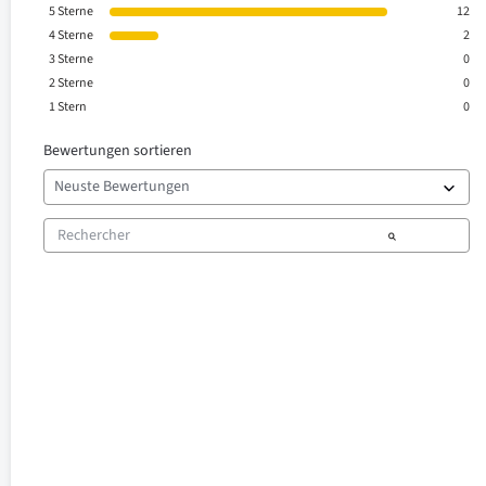
5
Sterne
12
4
Sterne
2
3
Sterne
0
2
Sterne
0
1
Stern
0
Bewertungen sortieren