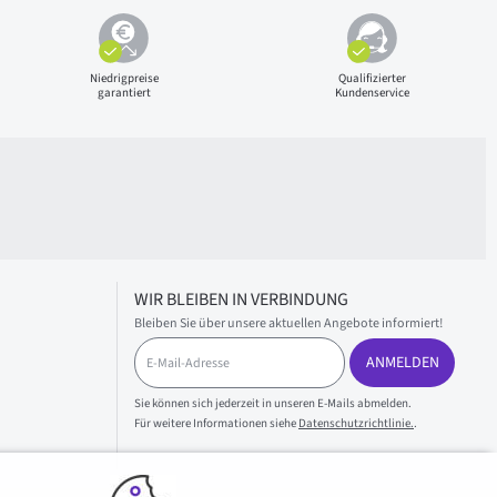
Niedrigpreise
Qualifizierter
garantiert
Kundenservice
WIR BLEIBEN IN VERBINDUNG
Bleiben Sie über unsere aktuellen Angebote informiert!
E
ANMELDEN
-
M
a
Sie können sich jederzeit in unseren E-Mails abmelden.
i
Für weitere Informationen siehe
Datenschutzrichtlinie.
.
l
-
A