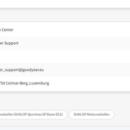
n Center
er Support
er_support@goodyear.eu
750 Colmar-Berg, Luxemburg
radreifen DUNLOP Sportmax GP Racer D212
DUNLOP Motorradreifen