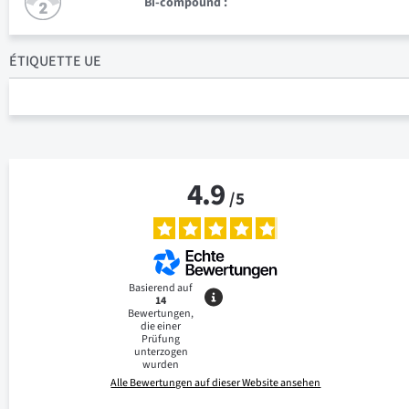
Bi-compound :
ÉTIQUETTE UE
4.9
/
5
Basierend auf
14
Bewertungen,
die einer
Prüfung
unterzogen
wurden
Alle Bewertungen auf dieser Website ansehen