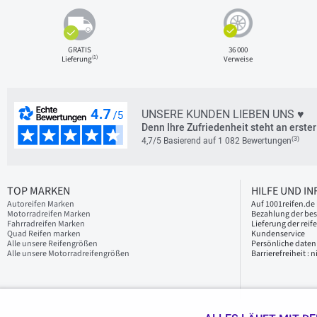
GRATIS
36 000
(1)
Lieferung
Verweise
UNSERE KUNDEN LIEBEN UNS ♥
Denn Ihre Zufriedenheit steht an erster 
(3)
4,7/5 Basierend auf 1 082 Bewertungen
TOP MARKEN
HILFE UND I
Autoreifen Marken
Auf 1001reifen.de 
Motorradreifen Marken
Bezahlung der bes
Fahrradreifen Marken
Lieferung der reif
Quad Reifen marken
Kundenservice
Alle unsere Reifengrößen
Persönliche daten
Alle unsere Motorradreifengrößen
Barrierefreiheit :