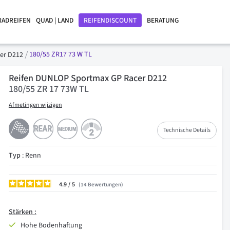
RADREIFEN
QUAD | LAND
REIFENDISCOUNT
BERATUNG
180/55 ZR17 73 W TL
cer D212
Reifen DUNLOP Sportmax GP Racer D212
180/55 ZR 17 73W TL
Afmetingen wijzigen
Technische Details
Typ
: Renn
4.9
/
14
Bewertungen
Stärken :
Hohe Bodenhaftung