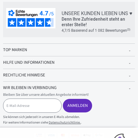
UNSERE KUNDEN LIEBEN UNS ♥
Denn Ihre Zufriedenheit steht an
erster Stelle!
(3)
4,7/5 Basierend auf 1 082 Bewertungen
TOP MARKEN
HILFE UND INFORMATIONEN
RECHTLICHE HINWEISE
WIR BLEIBEN IN VERBINDUNG
Bleiben Sie über unsere aktuellen Angebote informiert!
E
-
ANMELDEN
M
a
Sie können sich jederzeit in unseren E-Mails abmelden.
i
Für weitere Informationen siehe
Datenschutzrichtlinie.
.
l
-
A