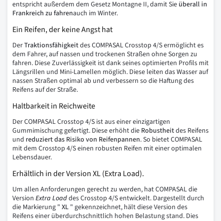
entspricht außerdem dem Gesetz Montagne II, damit Sie
überall in
Frankreich zu fahren
auch im Winter.
Ein Reifen, der keine Angst hat
Der
Traktionsfähigkeit
des COMPASAL Crosstop 4/S ermöglicht es
dem Fahrer, auf nassen und trockenen Straßen ohne Sorgen zu
fahren. Diese Zuverlässigkeit ist dank seines optimierten Profils mit
Längsrillen und Mini-Lamellen möglich. Diese leiten das Wasser auf
nassen Straßen optimal ab und verbessern so die Haftung des
Reifens auf der Straße.
Haltbarkeit in Reichweite
Der COMPASAL Crosstop 4/S ist aus einer einzigartigen
Gummimischung gefertigt. Diese erhöht die
Robustheit
des Reifens
und
reduziert das Risiko von Reifenpannen
. So bietet COMPASAL
mit dem Crosstop 4/S einen robusten Reifen mit einer optimalen
Lebensdauer.
Erhältlich in der Version XL (Extra Load).
Um allen Anforderungen gerecht zu werden, hat COMPASAL die
Version
Extra Load
des Crosstop 4/S entwickelt. Dargestellt durch
die Markierung "
XL
" gekennzeichnet, hält diese Version des
Reifens einer überdurchschnittlich hohen Belastung stand. Dies