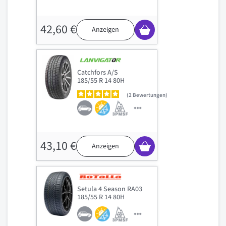
42,60 €
Anzeigen
Catchfors A/S
185/55 R 14 80H
2
Bewertungen
43,10 €
Anzeigen
Setula 4 Season RA03
185/55 R 14 80H