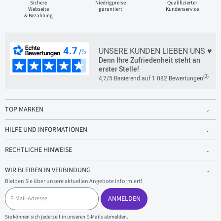
Sichere
Niedrigpreise
Qualifizierter
Webseite
garantiert
Kundenservice
& Bezahlung
UNSERE KUNDEN LIEBEN UNS ♥
Denn Ihre Zufriedenheit steht an
erster Stelle!
(3)
4,7/5 Basierend auf 1 082 Bewertungen
TOP MARKEN
HILFE UND INFORMATIONEN
RECHTLICHE HINWEISE
WIR BLEIBEN IN VERBINDUNG
Bleiben Sie über unsere aktuellen Angebote informiert!
E
-
ANMELDEN
M
a
Sie können sich jederzeit in unseren E-Mails abmelden.