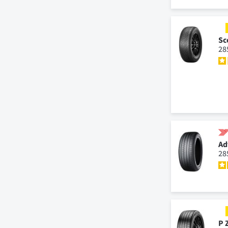
Sc
28
Ad
28
P 