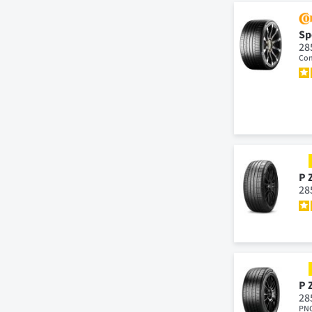
Sp
28
Con
P 
28
P 
28
PN