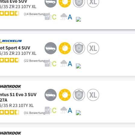
ntus Evo SUV
5/35 ZR 23 107Y XL
14
Bewertungen
lot Sport 4 SUV
5/35 ZR 23 107Y XL
22
Bewertungen
ntus S1 Evo 3 SUV
27A
5/35 R 23 107Y XL
31
Bewertungen