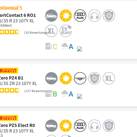
ortContact 6 RO1
5/35 R 23 107Y XL
tiSilent
20
Bewertungen
Zero PZ4 B1
5/35 ZR 23 107Y XL
137
Bewertungen
Zero PZ5 Elect R0
5/35 R 23 107Y XL
CS