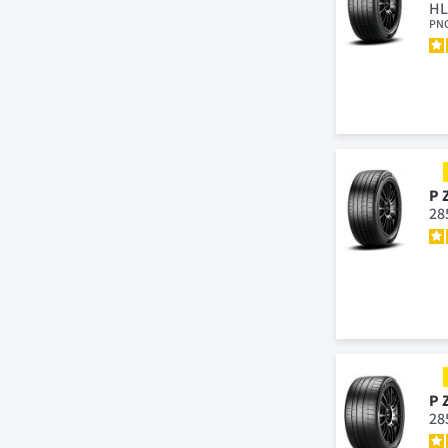
HL
PN
P 
28
P 
28