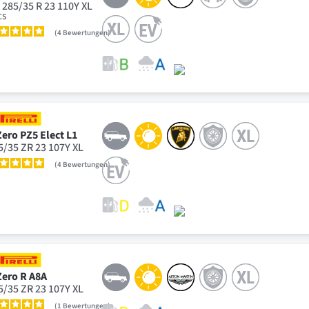
 285/35 R 23 110Y XL
CS
4
Bewertungen
Zero PZ5 Elect L1
5/35 ZR 23 107Y XL
4
Bewertungen
Zero R A8A
5/35 ZR 23 107Y XL
1
Bewertungen