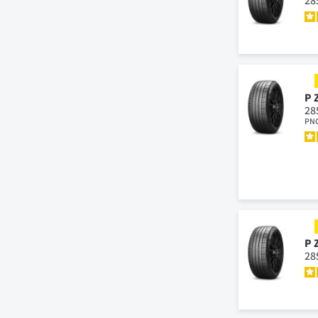
28
P 
28
PN
P 
28