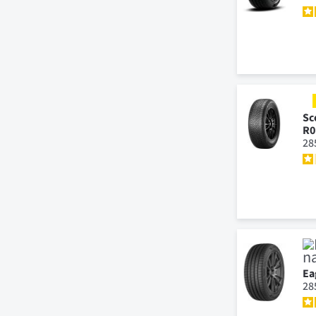
Sc
R0
28
Ea
28