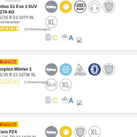
ntus S1 Evo 3 SUV
27A AO
5/35 R 23 107Y XL
nd Absorber
31
Bewertungen
orpion Winter 2
5/35 R 23 107W XL
2
Bewertungen
Zero PZ4