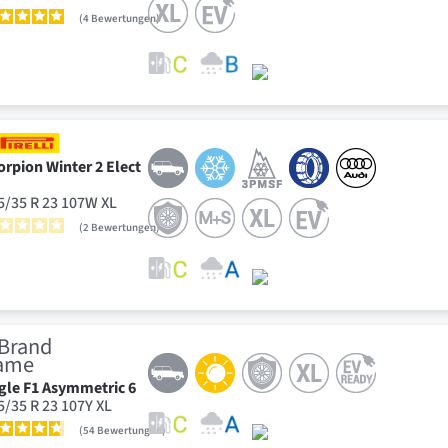
4
Bewertungen
orpion Winter 2 Elect
5/35 R 23 107W XL
2
Bewertungen
gle F1 Asymmetric 6
5/35 R 23 107Y XL
54
Bewertungen