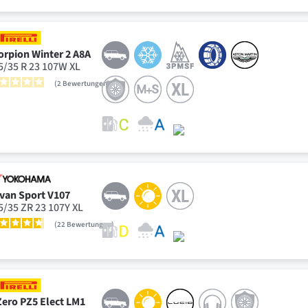
orpion Winter 2 A8A
5/35 R 23 107W XL
2
Bewertungen
van Sport V107
5/35 ZR 23 107Y XL
22
Bewertungen
Zero PZ5 Elect LM1