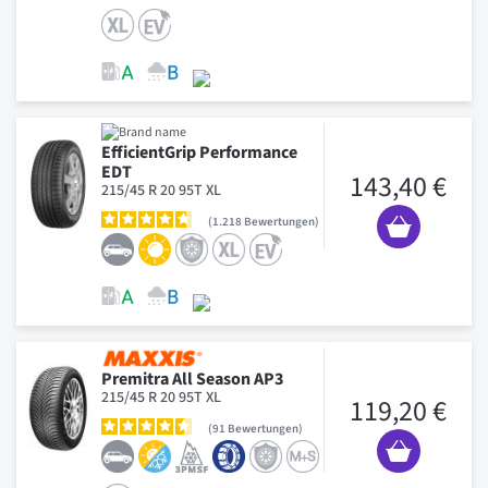
EfficientGrip Performance
EDT
143,40 €
215/45 R 20 95T XL
1.218
Bewertungen
Premitra All Season AP3
215/45 R 20 95T XL
119,20 €
91
Bewertungen