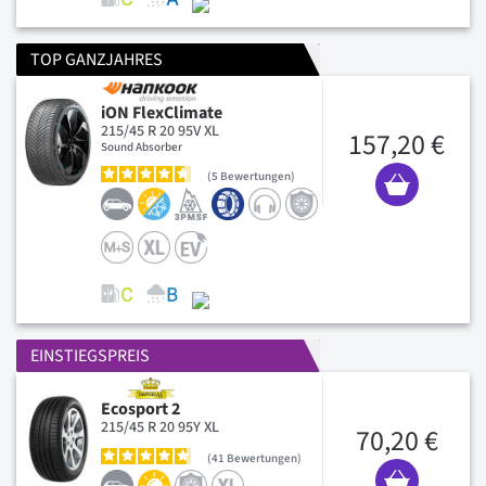
TOP GANZJAHRES
iON FlexClimate
215/45 R 20 95V XL
157,20 €
Sound Absorber
5
Bewertungen
EINSTIEGSPREIS
Ecosport 2
215/45 R 20 95Y XL
70,20 €
41
Bewertungen