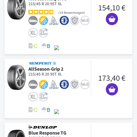
215/45 R 20 95T XL
154,10 €
19
Bewertungen
AllSeason-Grip 2
215/45 R 20 95T XL
173,40 €
Blue Response TG