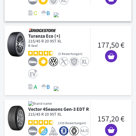
Turanza Eco (+)
215/45 R 20 95T XL
177,50 €
B-Seal
5
Bewertungen
Vector 4Seasons Gen-3 EDT R
215/45 R 20 95T XL
157,20 €
338
Bewertungen