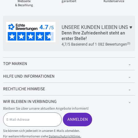
Webseite
garantiert
Kundenservice
& Bezahlung
UNSERE KUNDEN LIEBEN UNS ♥
Denn Ihre Zufriedenheit steht an
erster Stelle!
(3)
4,7/5 Basierend auf 1 082 Bewertungen
TOP MARKEN
HILFE UND INFORMATIONEN
RECHTLICHE HINWEISE
WIR BLEIBEN IN VERBINDUNG
Bleiben Sie über unsere aktuellen Angebote informiert!
E
-
ANMELDEN
M
a
Sie können sich jederzeit in unseren E-Mails abmelden.
i
Für weitere Informationen siehe
Datenschutzrichtlinie.
.