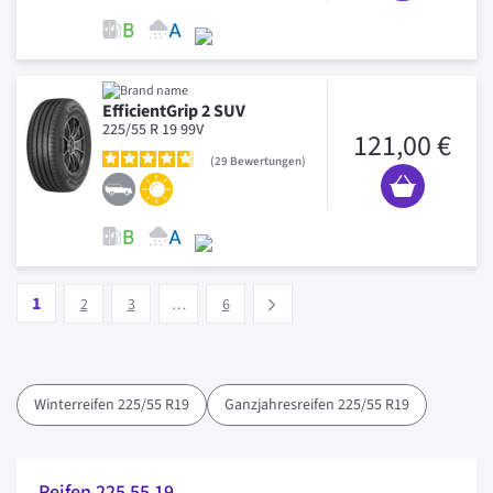
EfficientGrip 2 SUV
225/55 R 19 99V
121,00 €
29
Bewertungen
Seite
Vous lisez actuellement la page
Seite
Seite
Seite
1
Suivant
2
3
…
6
Winterreifen 225/55 R19
Ganzjahresreifen 225/55 R19
Reifen 225 55 19