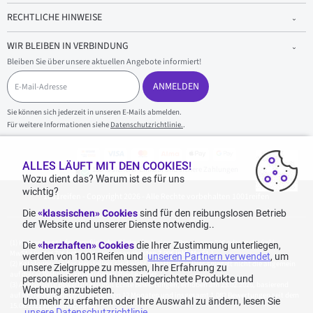
RECHTLICHE HINWEISE
WIR BLEIBEN IN VERBINDUNG
Bleiben Sie über unsere aktuellen Angebote informiert!
E
-
ANMELDEN
M
a
Sie können sich jederzeit in unseren E-Mails abmelden.
i
Für weitere Informationen siehe
Datenschutzrichtlinie.
.
l
-
A
d
ALLES LÄUFT MIT DEN COOKIES!
100 % sicherer Einkauf und sichere Zahlungen
r
Wozu dient das? Warum ist es für uns
e
wichtig?
1001reifen - Copyright 2026 - Alle Rechte vorbehalten 1001reifen
s
s
Die
«klassischen» Cookies
sind für den reibungslosen Betrieb
e
der Website und unserer Dienste notwendig..
Kostenlose Lieferung: für jeden Einkauf mit einem Betrag von 70€ oder mehr (inkl.
Die
«herzhaften» Cookies
die Ihrer Zustimmung unterliegen,
MwSt.) (unter 70€ betragen die Versandkosten 7,90€ inkl. MwSt.).
werden von 1001Reifen und
unseren Partnern verwendet
, um
Katalogpreise des Herstellers sind nicht rabattierbar. Dies spiegelt nicht die allgemein
unsere Zielgruppe zu messen, Ihre Erfahrung zu
auf dieser Webseite angegebenen Preise wider.
personalisieren und Ihnen zielgerichtete Produkte und
Aggregierte Bewertungen von Echte Bewertungen, erhoben am 23.02.2026, basierend
Werbung anzubieten.
auf 939 Bewertungen in den letzten 12 Monaten und insgesamt 1.082 Bewertungen seit dem
Um mehr zu erfahren oder Ihre Auswahl zu ändern, lesen Sie
15.06.2022 für Deutschland.
unsere Datenschutzrichtlinie
.