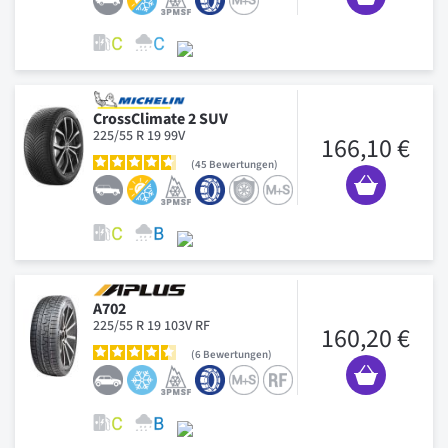
CrossClimate 2 SUV
225/55 R 19 99V
166,10 €
45
Bewertungen
A702
225/55 R 19 103V RF
160,20 €
6
Bewertungen