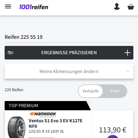
Mein 
Reifen 225 55 19
ERGEBNISSE PRÄZISIEREN
Meine Abmessungen ändern
220
Reifen
TOP PREMIUM
Ventus S1 Evo 3 EV K127E
NF0
113,90 €
225/55 R 19 103Y XL