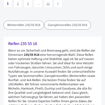
Seite
Vous lisez actuellement la page
Seite
Seite
Seite
1
Suivant
2
3
…
12
Winterreifen 235/55 R18
Ganzjahresreifen 235/55 R18
Reifen 235 55 18
Wenn es um Sicherheit und Bremsweg geht, sind die Reifen der
Dimension
235/55 R18
eine hervorragende Wahl. Diese Reifen
bieten optimale Haftung und Stabilität, egal ob Sie auf nassen
oder trockenen Straßen fahren. Sie sind ideal für eine Vielzahl
von Fahrzeugen, darunter Limousinen, SUVs und auch einige
Nutzfahrzeuge. In unserer Auswahl finden Sie unterschiedliche
Typen wie Sommerreifen, Ganzjahresreifen, Winterreifen sowie
Runflat- und 4x4-Reifen. Die besten Preise finden Sie auf
1001Reifen. Wir führen renommierte Reifenmarken wie
Michelin, Hankook, Pirelli, Dunlop und Goodyear, die alle für
ihre Qualität und Langlebigkeit bekannt sind. Ganz gleich,
welchen Fahrzeugtyp Sie fahren, wir haben den passenden
Reifen für Sie. Unsere Experten helfen Ihnen gerne dabei, die