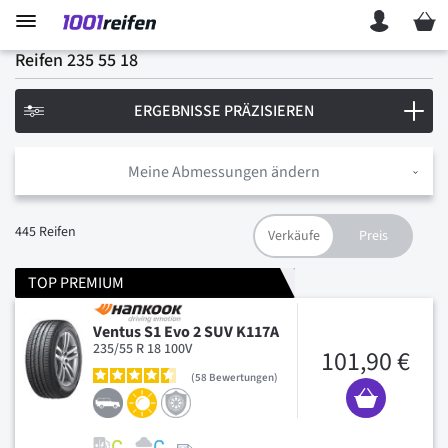
Mein 
Reifen 235 55 18
ERGEBNISSE PRÄZISIEREN
Meine Abmessungen ändern
445
Reifen
TOP PREMIUM
Ventus S1 Evo 2 SUV K117A
235/55 R 18 100V
101,90 €
58
Bewertungen