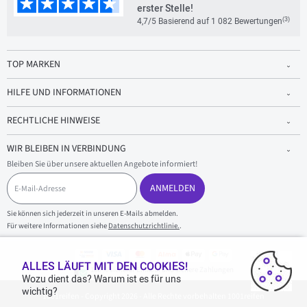
erster Stelle!
(3)
4,7/5 Basierend auf 1 082 Bewertungen
TOP MARKEN
HILFE UND INFORMATIONEN
RECHTLICHE HINWEISE
WIR BLEIBEN IN VERBINDUNG
Bleiben Sie über unsere aktuellen Angebote informiert!
E
-
ANMELDEN
M
a
Sie können sich jederzeit in unseren E-Mails abmelden.
i
Für weitere Informationen siehe
Datenschutzrichtlinie.
.
l
-
A
d
ALLES LÄUFT MIT DEN COOKIES!
100 % sicherer Einkauf und sichere Zahlungen
r
Wozu dient das? Warum ist es für uns
e
wichtig?
1001reifen - Copyright 2026 - Alle Rechte vorbehalten 1001reifen
s