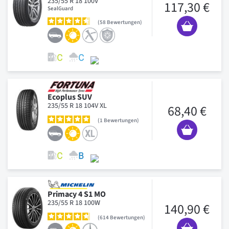
235/55 R 18 100V
117,30 €
SealGuard
58
Bewertungen
Ecoplus SUV
235/55 R 18 104V XL
68,40 €
1
Bewertungen
Primacy 4 S1 MO
235/55 R 18 100W
140,90 €
614
Bewertungen