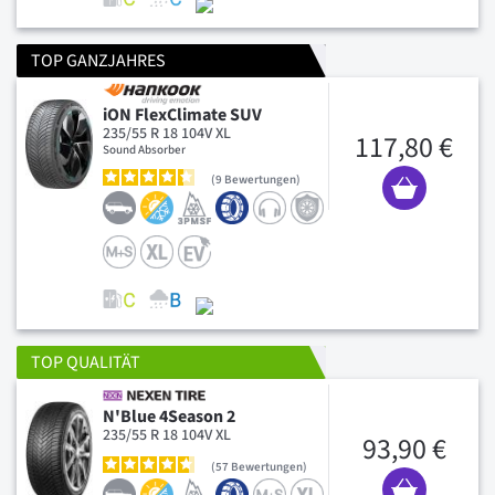
TOP GANZJAHRES
iON FlexClimate SUV
235/55 R 18 104V XL
117,80 €
Sound Absorber
9
Bewertungen
TOP QUALITÄT
N'Blue 4Season 2
235/55 R 18 104V XL
93,90 €
57
Bewertungen