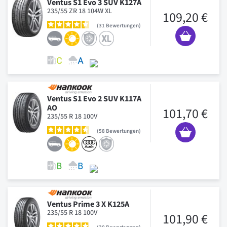
Ventus S1 Evo 3 SUV K127A
235/55 ZR 18 104W XL
109,20 €
31
Bewertungen
Ventus S1 Evo 2 SUV K117A
AO
101,70 €
235/55 R 18 100V
58
Bewertungen
Ventus Prime 3 X K125A
235/55 R 18 100V
101,90 €