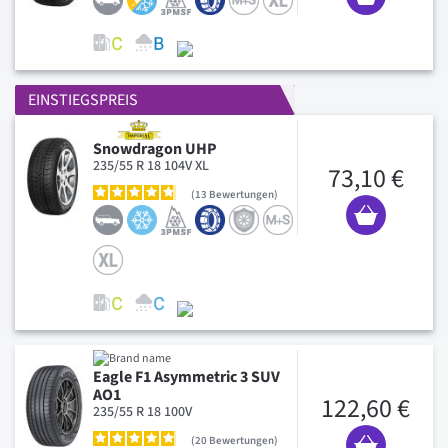
EINSTIEGSPREIS
Snowdragon UHP
235/55 R 18 104V XL
73,10 €
13
Bewertungen
Eagle F1 Asymmetric 3 SUV
AO1
122,60 €
235/55 R 18 100V
20
Bewertungen