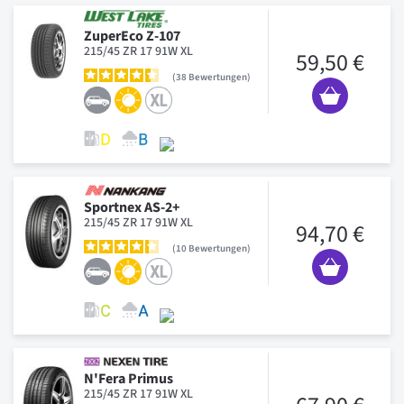
ZuperEco Z-107
215/45 ZR 17 91W XL
59,50 €
38
Bewertungen
Sportnex AS-2+
215/45 ZR 17 91W XL
94,70 €
10
Bewertungen
N'Fera Primus
215/45 ZR 17 91W XL