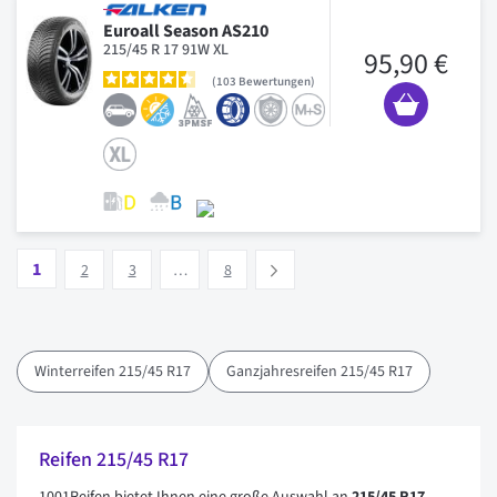
Euroall Season AS210
215/45 R 17 91W XL
95,90 €
103
Bewertungen
Seite
Vous lisez actuellement la page
Seite
Seite
Seite
1
Suivant
2
3
…
8
Winterreifen 215/45 R17
Ganzjahresreifen 215/45 R17
Reifen 215/45 R17