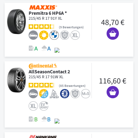
Premitra 6 HP6A *
215/45 R 17 91Y XL
48,70 €
9
Bewertungen
AllSeasonContact 2
215/45 R 17 91W XL
116,60 €
85
Bewertungen