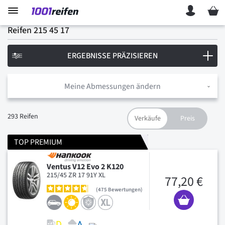
Mein 
Reifen 215 45 17
ERGEBNISSE PRÄZISIEREN
Meine Abmessungen ändern
293
Reifen
TOP PREMIUM
Ventus V12 Evo 2 K120
215/45 ZR 17 91Y XL
77,20 €
475
Bewertungen