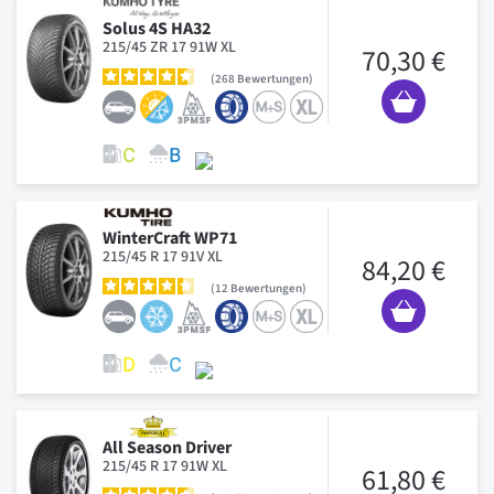
Solus 4S HA32
215/45 ZR 17 91W XL
70,30 €
268
Bewertungen
WinterCraft WP71
215/45 R 17 91V XL
84,20 €
12
Bewertungen
All Season Driver
215/45 R 17 91W XL
61,80 €