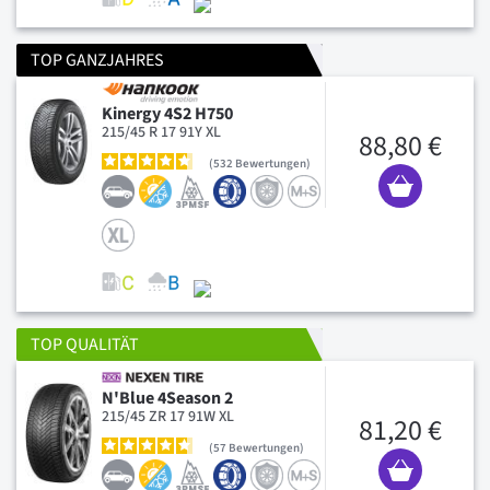
TOP GANZJAHRES
Kinergy 4S2 H750
215/45 R 17 91Y XL
88,80 €
532
Bewertungen
TOP QUALITÄT
N'Blue 4Season 2
215/45 ZR 17 91W XL
81,20 €
57
Bewertungen