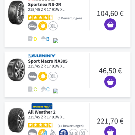
Sportnex NS-2R
215/45 ZR 17 91W XL
104,60 €
8
Bewertungen
Sport Macro NA305
215/45 ZR 17 91W XL
46,50 €
All Weather 2
215/45 ZR 17 91W XL
221,70 €
15
Bewertungen