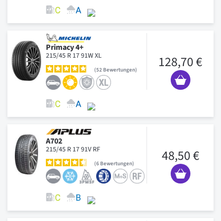
Primacy 4+
215/45 R 17 91W XL
128,70 €
52
Bewertungen
A702
215/45 R 17 91V RF
48,50 €
6
Bewertungen