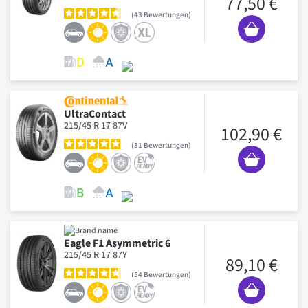
77,50 €
43
Bewertungen
UltraContact
215/45 R 17 87V
102,90 €
31
Bewertungen
Eagle F1 Asymmetric 6
215/45 R 17 87Y
89,10 €
54
Bewertungen