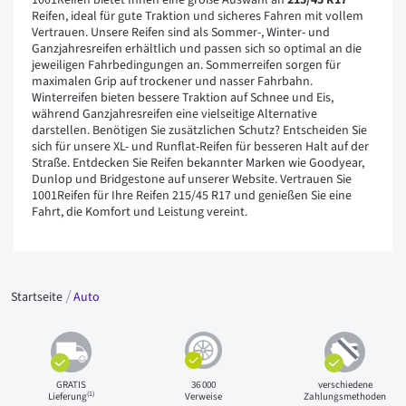
1001Reifen bietet Ihnen eine große Auswahl an
215/45 R17
Reifen, ideal für gute Traktion und sicheres Fahren mit vollem
Vertrauen. Unsere Reifen sind als Sommer-, Winter- und
Ganzjahresreifen erhältlich und passen sich so optimal an die
jeweiligen Fahrbedingungen an. Sommerreifen sorgen für
maximalen Grip auf trockener und nasser Fahrbahn.
Winterreifen bieten bessere Traktion auf Schnee und Eis,
während Ganzjahresreifen eine vielseitige Alternative
darstellen. Benötigen Sie zusätzlichen Schutz? Entscheiden Sie
sich für unsere XL- und Runflat-Reifen für besseren Halt auf der
Straße. Entdecken Sie Reifen bekannter Marken wie Goodyear,
Dunlop und Bridgestone auf unserer Website. Vertrauen Sie
1001Reifen für Ihre Reifen 215/45 R17 und genießen Sie eine
Fahrt, die Komfort und Leistung vereint.
Startseite
Auto
GRATIS
36 000
verschiedene
(1)
Lieferung
Verweise
Zahlungsmethoden