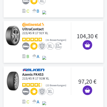
UltraContact
215/45 R 17 91Y XL
104,30 €
31
Bewertungen
Azenis FK453
215/45 R 17 91W XL
97,20 €
23
Bewertungen