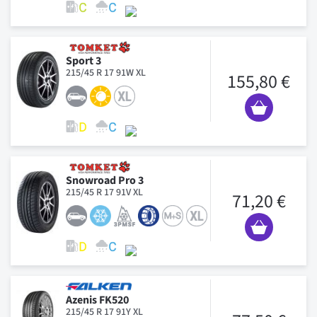
Sport 3
215/45 R 17 91W XL
155,80 €
Snowroad Pro 3
215/45 R 17 91V XL
71,20 €
Azenis FK520
215/45 R 17 91Y XL