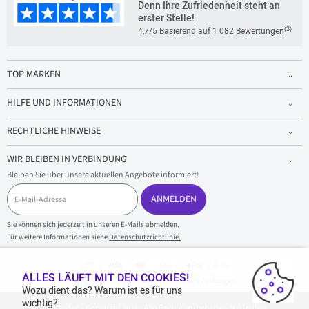
Denn Ihre Zufriedenheit steht an
erster Stelle!
(3)
4,7/5 Basierend auf 1 082 Bewertungen
TOP MARKEN
HILFE UND INFORMATIONEN
RECHTLICHE HINWEISE
WIR BLEIBEN IN VERBINDUNG
Bleiben Sie über unsere aktuellen Angebote informiert!
E
-
ANMELDEN
M
a
Sie können sich jederzeit in unseren E-Mails abmelden.
i
Für weitere Informationen siehe
Datenschutzrichtlinie.
.
l
-
A
d
ALLES LÄUFT MIT DEN COOKIES!
100 % sicherer Einkauf und sichere Zahlungen
r
Wozu dient das? Warum ist es für uns
e
wichtig?
1001reifen - Copyright 2026 - Alle Rechte vorbehalten 1001reifen