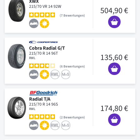
XWX
215/70 VR 14 92W
504,90 €
7
Bewertungen
Cobra Radial G/T
215/70 R 14 96T
135,60 €
RWL
6
Bewertungen
Radial T/A
215/70 R 14 96S
174,80 €
RWL
2
Bewertungen