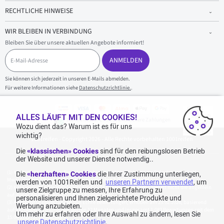
RECHTLICHE HINWEISE
WIR BLEIBEN IN VERBINDUNG
Bleiben Sie über unsere aktuellen Angebote informiert!
E
-
ANMELDEN
M
a
Sie können sich jederzeit in unseren E-Mails abmelden.
i
Für weitere Informationen siehe
Datenschutzrichtlinie.
.
l
-
A
d
ALLES LÄUFT MIT DEN COOKIES!
100 % sicherer Einkauf und sichere Zahlungen
r
Wozu dient das? Warum ist es für uns
e
wichtig?
1001reifen - Copyright 2026 - Alle Rechte vorbehalten 1001reifen
s
s
Die
«klassischen» Cookies
sind für den reibungslosen Betrieb
e
der Website und unserer Dienste notwendig..
Kostenlose Lieferung: für jeden Einkauf mit einem Betrag von 70€ oder mehr (inkl.
Die
«herzhaften» Cookies
die Ihrer Zustimmung unterliegen,
MwSt.) (unter 70€ betragen die Versandkosten 7,90€ inkl. MwSt.).
werden von 1001Reifen und
unseren Partnern verwendet
, um
Katalogpreise des Herstellers sind nicht rabattierbar. Dies spiegelt nicht die allgemein
unsere Zielgruppe zu messen, Ihre Erfahrung zu
auf dieser Webseite angegebenen Preise wider.
personalisieren und Ihnen zielgerichtete Produkte und
Aggregierte Bewertungen von Echte Bewertungen, erhoben am 23.02.2026, basierend
Werbung anzubieten.
auf 939 Bewertungen in den letzten 12 Monaten und insgesamt 1.082 Bewertungen seit dem
Um mehr zu erfahren oder Ihre Auswahl zu ändern, lesen Sie
15.06.2022 für Deutschland.
unsere Datenschutzrichtlinie
.