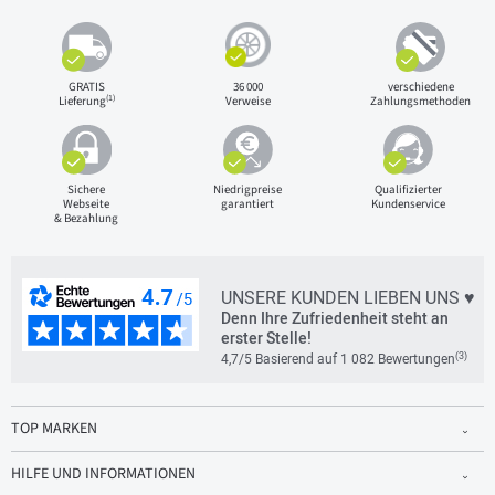
GRATIS
36 000
verschiedene
(1)
Lieferung
Verweise
Zahlungsmethoden
Sichere
Niedrigpreise
Qualifizierter
Webseite
garantiert
Kundenservice
& Bezahlung
UNSERE KUNDEN LIEBEN UNS ♥
Denn Ihre Zufriedenheit steht an
erster Stelle!
(3)
4,7/5 Basierend auf 1 082 Bewertungen
TOP MARKEN
HILFE UND INFORMATIONEN