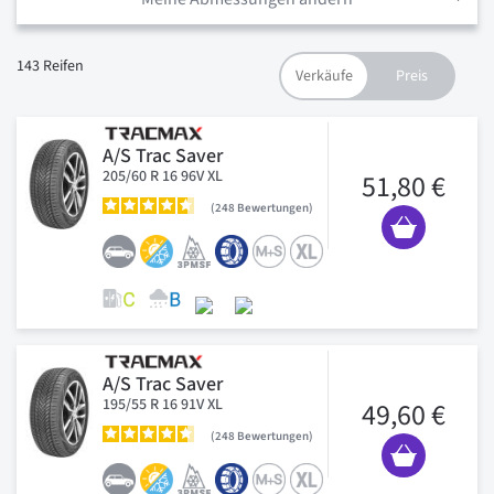
143
Reifen
A/S Trac Saver
205/60 R 16 96V XL
51,80 €
248
Bewertungen
A/S Trac Saver
195/55 R 16 91V XL
49,60 €
248
Bewertungen