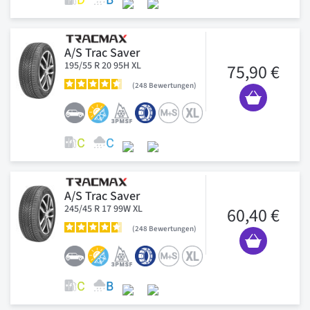
A/S Trac Saver
195/55 R 20 95H XL
75,90 €
248
Bewertungen
A/S Trac Saver
245/45 R 17 99W XL
60,40 €
248
Bewertungen