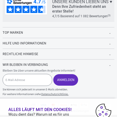
UNSERE KUNDEN LIEBEN UNS ♥
Denn Ihre Zufriedenheit steht an
erster Stelle!
(3)
4,7/5 Basierend auf 1 082 Bewertungen
TOP MARKEN
HILFE UND INFORMATIONEN
RECHTLICHE HINWEISE
WIR BLEIBEN IN VERBINDUNG
Bleiben Sie über unsere aktuellen Angebote informiert!
E
-
ANMELDEN
M
a
Sie können sich jederzeit in unseren E-Mails abmelden.
i
Für weitere Informationen siehe
Datenschutzrichtlinie.
.
l
-
A
d
ALLES LÄUFT MIT DEN COOKIES!
100 % sicherer Einkauf und sichere Zahlungen
r
Wozu dient das? Warum ist es für uns