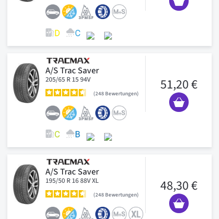
A/S Trac Saver
205/65 R 15 94V
51,20 €
248
Bewertungen
A/S Trac Saver
195/50 R 16 88V XL
48,30 €
248
Bewertungen