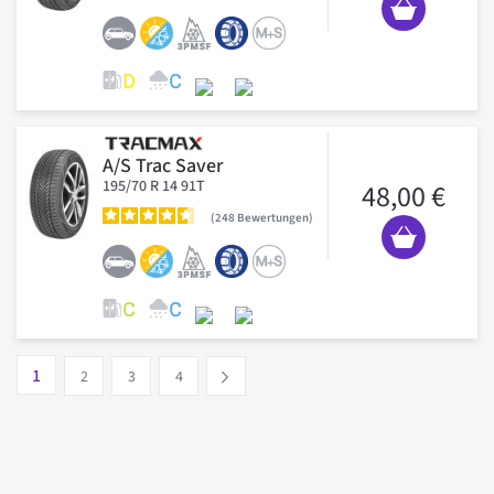
A/S Trac Saver
195/70 R 14 91T
48,00 €
248
Bewertungen
Seite
Vous lisez actuellement la page
Seite
Seite
Seite
1
Suivant
2
3
4