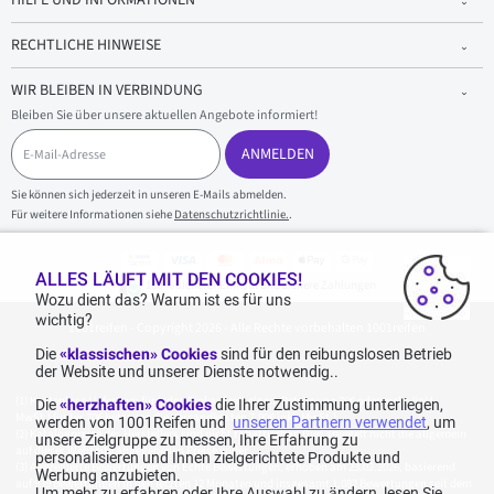
HILFE UND INFORMATIONEN
RECHTLICHE HINWEISE
WIR BLEIBEN IN VERBINDUNG
Bleiben Sie über unsere aktuellen Angebote informiert!
E
-
ANMELDEN
M
a
Sie können sich jederzeit in unseren E-Mails abmelden.
i
Für weitere Informationen siehe
Datenschutzrichtlinie.
.
l
-
A
d
ALLES LÄUFT MIT DEN COOKIES!
100 % sicherer Einkauf und sichere Zahlungen
r
Wozu dient das? Warum ist es für uns
e
wichtig?
1001reifen - Copyright 2026 - Alle Rechte vorbehalten 1001reifen
s
s
Die
«klassischen» Cookies
sind für den reibungslosen Betrieb
e
der Website und unserer Dienste notwendig..
Kostenlose Lieferung: für jeden Einkauf mit einem Betrag von 70€ oder mehr (inkl.
Die
«herzhaften» Cookies
die Ihrer Zustimmung unterliegen,
MwSt.) (unter 70€ betragen die Versandkosten 7,90€ inkl. MwSt.).
werden von 1001Reifen und
unseren Partnern verwendet
, um
Katalogpreise des Herstellers sind nicht rabattierbar. Dies spiegelt nicht die allgemein
unsere Zielgruppe zu messen, Ihre Erfahrung zu
auf dieser Webseite angegebenen Preise wider.
personalisieren und Ihnen zielgerichtete Produkte und
Aggregierte Bewertungen von Echte Bewertungen, erhoben am 23.02.2026, basierend
Werbung anzubieten.
auf 939 Bewertungen in den letzten 12 Monaten und insgesamt 1.082 Bewertungen seit dem
Um mehr zu erfahren oder Ihre Auswahl zu ändern, lesen Sie