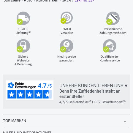
Startseite
Auto
Automarken
SAVA
Eskimo S3+
GRATIS
36 000
verschiedene
(1)
Lieferung
Verweise
Zahlungsmethoden
Sichere
Niedrigpreise
Qualifizierter
Webseite
garantiert
Kundenservice
& Bezahlung
UNSERE KUNDEN LIEBEN UNS ♥
Denn Ihre Zufriedenheit steht an
erster Stelle!
(3)
4,7/5 Basierend auf 1 082 Bewertungen
TOP MARKEN