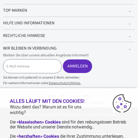
TOP MARKEN
HILFE UND INFORMATIONEN
RECHTLICHE HINWEISE
WIR BLEIBEN IN VERBINDUNG
Bleiben Sie über unsere aktuellen Angebote informiert!
E
-
ANMELDEN
M
a
Sie können sich jederzeit in unseren E-Mails abmelden.
i
Für weitere Informationen siehe
Datenschutzrichtlinie.
.
l
-
A
d
ALLES LÄUFT MIT DEN COOKIES!
100 % sicherer Einkauf und sichere Zahlungen
r
Wozu dient das? Warum ist es für uns
e
wichtig?
1001reifen - Copyright 2026 - Alle Rechte vorbehalten 1001reifen
s
s
Die
«klassischen» Cookies
sind für den reibungslosen Betrieb
e
der Website und unserer Dienste notwendig..
Kostenlose Lieferung: für jeden Einkauf mit einem Betrag von 70€ oder mehr (inkl.
Die
«herzhaften» Cookies
die Ihrer Zustimmung unterliegen,