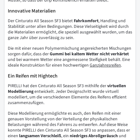
Muster, so dass der Grip kontinuierlich erhalten bleibt.
Innovative Materialien
Der Cinturato All Season SF3 bietet
Fahrkomfort
, Handling und
Stabilität unter allen Bedingungen. Diese Vielseitigkeit wird durch
die Materialien ermöglicht, die speziell ausgewählt wurden, um das
ganze Jahr über zuverlässig zu sein.
Die mit einer neuen Polymermischung angereicherten Mischungen
sorgen dafür, dass der
Gummi bei kaltem Wetter nicht verhärtet
und bei warmem Wetter eine angemessene Steifigkeit behält. Eine
ideale Konstruktion für einen hochwertigen
Ganzjahresreifen
.
Ein Reifen mit Hightech
PIRELLI hat den Cinturato All Season SF3 mithilfe der
virtuellen
Modellierung
entwickelt. Jeder Designschritt wurde virtuell
modelliert, um die verschiedenen Elemente des Reifens effizient
zusammenzufügen.
Diese Modellierung ermöglichte es auch, den Reifen mit einer
genauen Vorstellung von der Verteilung der physikalischen
Belastungen während des Fahrens zu entwerfen. Auf diese Weise
konnte PIRELLI den Cinturato All Season SF3 so anpassen, dass er
einen
langsamen Verschleiß
, ein
niedriges Abrollgeräusch
und