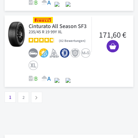
Cinturato All Season SF3
235/45 R 19 99Y XL
171,60 €
82
Bewertungen
Seite
Vous lisez actuellement la page
Seite
1
Suivant
2