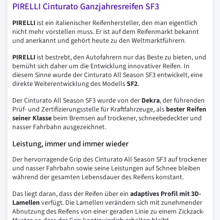
PIRELLI Cinturato Ganzjahresreifen SF3
PIRELLI
ist ein italienischer Reifenhersteller, den man eigentlich
nicht mehr vorstellen muss. Er ist auf dem Reifenmarkt bekannt
und anerkannt und gehört heute zu den Weltmarktführern.
PIRELLI
ist bestrebt, den Autofahrern nur das Beste zu bieten, und
bemüht sich daher um die Entwicklung innovativer Reifen. In
diesem Sinne wurde der Cinturato All Season SF3 entwickelt, eine
direkte Weiterentwicklung des Modells
SF2
.
Der Cinturato All Season SF3 wurde von der
Dekra
, der führenden
Prüf- und Zertifizierungsstelle für Kraftfahrzeuge, als
bester Reifen
seiner Klasse
beim Bremsen auf trockener, schneebedeckter und
nasser Fahrbahn ausgezeichnet.
Leistung, immer und immer wieder
Der hervorragende Grip des Cinturato All Season SF3 auf trockener
und nasser Fahrbahn sowie seine Leistungen auf Schnee bleiben
während der gesamten Lebensdauer des Reifens konstant.
Das liegt daran, dass der Reifen über ein
adaptives Profil mit 3D-
Lamellen
verfügt. Die Lamellen verändern sich mit zunehmender
Abnutzung des Reifens von einer geraden Linie zu einem Zickzack-