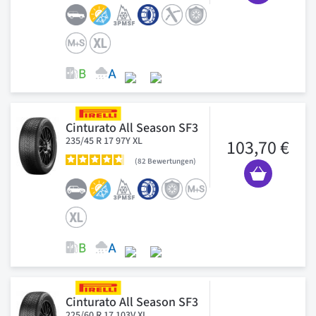
Cinturato All Season SF3
235/45 R 17 97Y XL
103,70 €
82
Bewertungen
Cinturato All Season SF3
225/60 R 17 103V XL