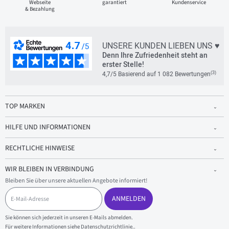
Webseite
garantiert
Kundenservice
& Bezahlung
UNSERE KUNDEN LIEBEN UNS ♥
Denn Ihre Zufriedenheit steht an
erster Stelle!
(3)
4,7/5 Basierend auf 1 082 Bewertungen
TOP MARKEN
HILFE UND INFORMATIONEN
RECHTLICHE HINWEISE
WIR BLEIBEN IN VERBINDUNG
Bleiben Sie über unsere aktuellen Angebote informiert!
E
-
ANMELDEN
M
a
Sie können sich jederzeit in unseren E-Mails abmelden.
i
Für weitere Informationen siehe
Datenschutzrichtlinie.
.