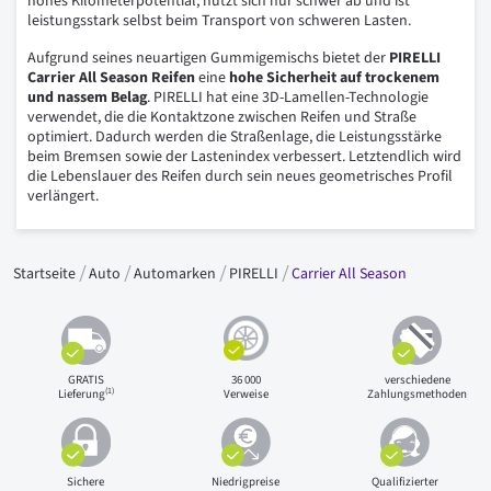
hohes Kilometerpotential, nutzt sich nur schwer ab und ist
leistungsstark selbst beim Transport von schweren Lasten.
Aufgrund seines neuartigen Gummigemischs bietet der
PIRELLI
Carrier All Season Reifen
eine
hohe Sicherheit auf trockenem
und nassem Belag
. PIRELLI hat eine 3D-Lamellen-Technologie
verwendet, die die Kontaktzone zwischen Reifen und Straße
optimiert. Dadurch werden die Straßenlage, die Leistungsstärke
beim Bremsen sowie der Lastenindex verbessert. Letztendlich wird
die Lebenslauer des Reifen durch sein neues geometrisches Profil
verlängert.
Startseite
Auto
Automarken
PIRELLI
Carrier All Season
GRATIS
36 000
verschiedene
(1)
Lieferung
Verweise
Zahlungsmethoden
Sichere
Niedrigpreise
Qualifizierter