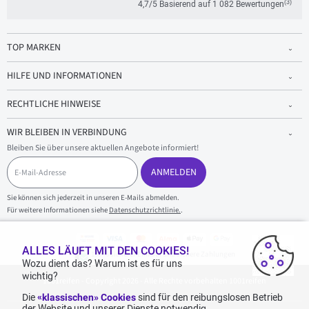
(3)
4,7/5 Basierend auf 1 082 Bewertungen
TOP MARKEN
HILFE UND INFORMATIONEN
RECHTLICHE HINWEISE
WIR BLEIBEN IN VERBINDUNG
Bleiben Sie über unsere aktuellen Angebote informiert!
E
-
ANMELDEN
M
a
Sie können sich jederzeit in unseren E-Mails abmelden.
i
Für weitere Informationen siehe
Datenschutzrichtlinie.
.
l
-
A
d
ALLES LÄUFT MIT DEN COOKIES!
100 % sicherer Einkauf und sichere Zahlungen
r
Wozu dient das? Warum ist es für uns
e
wichtig?
1001reifen - Copyright 2026 - Alle Rechte vorbehalten 1001reifen
s
s
Die
«klassischen» Cookies
sind für den reibungslosen Betrieb
e
der Website und unserer Dienste notwendig..