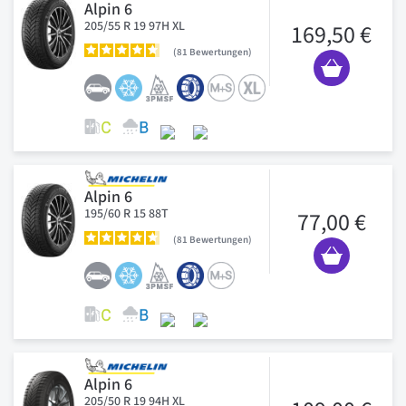
Alpin 6
205/55 R 19 97H XL
169,50 €
81
Bewertungen
Alpin 6
195/60 R 15 88T
77,00 €
81
Bewertungen
Alpin 6
205/50 R 19 94H XL