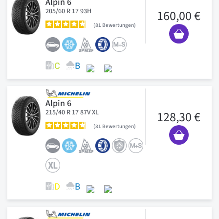
Alpin 6
205/60 R 17 93H
160,00 €
81
Bewertungen
Alpin 6
215/40 R 17 87V XL
128,30 €
81
Bewertungen