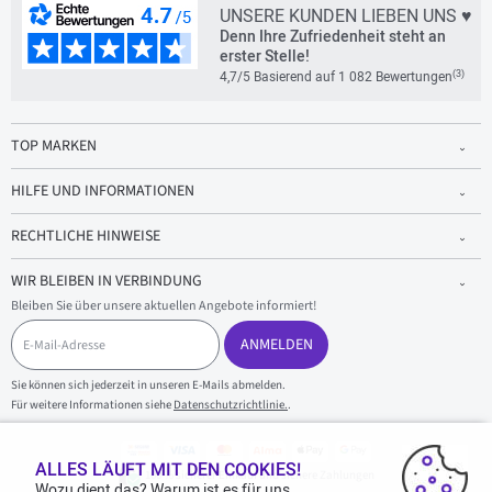
UNSERE KUNDEN LIEBEN UNS ♥
Denn Ihre Zufriedenheit steht an
erster Stelle!
(3)
4,7/5 Basierend auf 1 082 Bewertungen
TOP MARKEN
HILFE UND INFORMATIONEN
RECHTLICHE HINWEISE
WIR BLEIBEN IN VERBINDUNG
Bleiben Sie über unsere aktuellen Angebote informiert!
E
-
ANMELDEN
M
a
Sie können sich jederzeit in unseren E-Mails abmelden.
i
Für weitere Informationen siehe
Datenschutzrichtlinie.
.
l
-
A
d
ALLES LÄUFT MIT DEN COOKIES!
100 % sicherer Einkauf und sichere Zahlungen
r
Wozu dient das? Warum ist es für uns