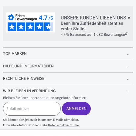
UNSERE KUNDEN LIEBEN UNS ♥
Denn Ihre Zufriedenheit steht an
erster Stelle!
(3)
4,7/5 Basierend auf 1 082 Bewertungen
TOP MARKEN
HILFE UND INFORMATIONEN
RECHTLICHE HINWEISE
WIR BLEIBEN IN VERBINDUNG
Bleiben Sie über unsere aktuellen Angebote informiert!
E
-
ANMELDEN
M
a
Sie können sich jederzeit in unseren E-Mails abmelden.
i
Für weitere Informationen siehe
Datenschutzrichtlinie.
.
l
-