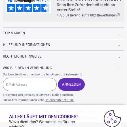
Denn Ihre Zufriedenheit steht an
erster Stelle!
(3)
4,7/5 Basierend auf 1 082 Bewertungen
TOP MARKEN
HILFE UND INFORMATIONEN
RECHTLICHE HINWEISE
WIR BLEIBEN IN VERBINDUNG
Bleiben Sie über unsere aktuellen Angebote informiert!
E
-
ANMELDEN
M
a
Sie können sich jederzeit in unseren E-Mails abmelden.
i
Für weitere Informationen siehe
Datenschutzrichtlinie.
.
l
-
A
d
ALLES LÄUFT MIT DEN COOKIES!
100 % sicherer Einkauf und sichere Zahlungen
r
Wozu dient das? Warum ist es für uns
e