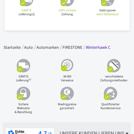
GRATIS
100% sichere
Geld sparen
Lieferung(1)
Zahlung
beim Reifenkauf
Startseite
Auto
Automarken
FIRESTONE
Winterhawk C
GRATIS
36 000
verschiedene
(1)
Lieferung
Verweise
Zahlungsmethoden
Sichere
Niedrigpreise
Qualifizierter
Webseite
garantiert
Kundenservice
& Bezahlung
UNSERE KUNDEN LIEBEN UNS ♥