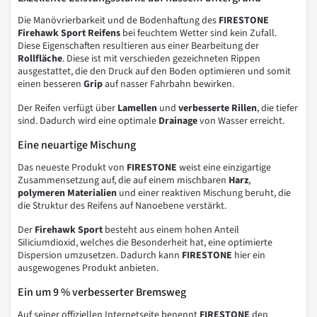
Die Manövrierbarkeit und de Bodenhaftung des
FIRESTONE
Firehawk Sport Reifens
bei feuchtem Wetter sind kein Zufall.
Diese Eigenschaften resultieren aus einer Bearbeitung der
Rollfläche
. Diese ist mit verschieden gezeichneten Rippen
ausgestattet, die den Druck auf den Boden optimieren und somit
einen besseren
Grip
auf nasser Fahrbahn bewirken.
Der Reifen verfügt über
Lamellen
und
verbesserte Rillen
, die tiefer
sind. Dadurch wird eine optimale
Drainage
von Wasser erreicht.
Eine neuartige Mischung
Das neueste Produkt von
FIRESTONE
weist eine einzigartige
Zusammensetzung auf, die auf einem mischbaren
Harz
,
polymeren Materialien
und einer reaktiven Mischung beruht, die
die Struktur des Reifens auf Nanoebene verstärkt.
Der
Firehawk Sport
besteht aus einem hohen Anteil
Siliciumdioxid, welches die Besonderheit hat, eine optimierte
Dispersion umzusetzen. Dadurch kann
FIRESTONE
hier ein
ausgewogenes Produkt anbieten.
Ein um 9 % verbesserter Bremsweg
Auf seiner offiziellen Internetseite benennt
FIRESTONE
den