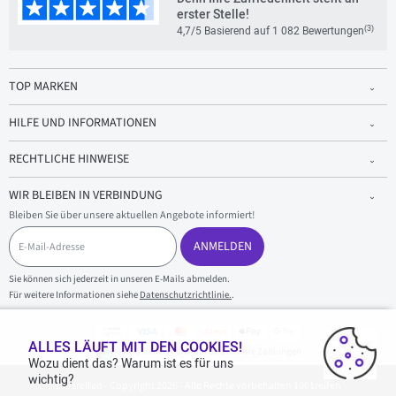
erster Stelle!
(3)
4,7/5 Basierend auf 1 082 Bewertungen
TOP MARKEN
HILFE UND INFORMATIONEN
RECHTLICHE HINWEISE
WIR BLEIBEN IN VERBINDUNG
Bleiben Sie über unsere aktuellen Angebote informiert!
E
-
ANMELDEN
M
a
Sie können sich jederzeit in unseren E-Mails abmelden.
i
Für weitere Informationen siehe
Datenschutzrichtlinie.
.
l
-
A
d
ALLES LÄUFT MIT DEN COOKIES!
100 % sicherer Einkauf und sichere Zahlungen
r
Wozu dient das? Warum ist es für uns
e
wichtig?
1001reifen - Copyright 2026 - Alle Rechte vorbehalten 1001reifen
s