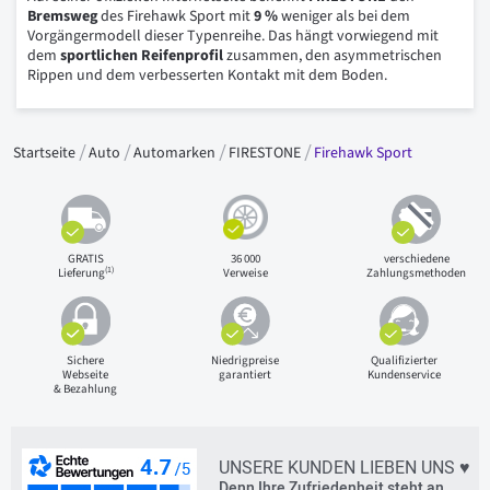
Bremsweg
des Firehawk Sport mit
9 %
weniger als bei dem
Vorgängermodell dieser Typenreihe. Das hängt vorwiegend mit
dem
sportlichen Reifenprofil
zusammen, den asymmetrischen
Rippen und dem verbesserten Kontakt mit dem Boden.
Startseite
Auto
Automarken
FIRESTONE
Firehawk Sport
GRATIS
36 000
verschiedene
(1)
Lieferung
Verweise
Zahlungsmethoden
Sichere
Niedrigpreise
Qualifizierter
Webseite
garantiert
Kundenservice
& Bezahlung
UNSERE KUNDEN LIEBEN UNS ♥
Denn Ihre Zufriedenheit steht an