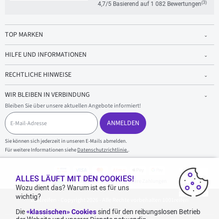
(3)
4,7/5 Basierend auf 1 082 Bewertungen
TOP MARKEN
HILFE UND INFORMATIONEN
RECHTLICHE HINWEISE
WIR BLEIBEN IN VERBINDUNG
Bleiben Sie über unsere aktuellen Angebote informiert!
E
-
ANMELDEN
M
a
Sie können sich jederzeit in unseren E-Mails abmelden.
i
Für weitere Informationen siehe
Datenschutzrichtlinie.
.
l
-
A
d
ALLES LÄUFT MIT DEN COOKIES!
100 % sicherer Einkauf und sichere Zahlungen
r
Wozu dient das? Warum ist es für uns
e
wichtig?
1001reifen - Copyright 2026 - Alle Rechte vorbehalten 1001reifen
s
s
Die
«klassischen» Cookies
sind für den reibungslosen Betrieb
e