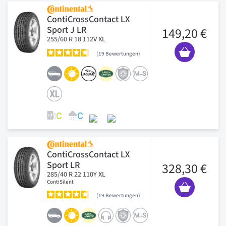
ContiCrossContact LX
Sport J LR
149,20 €
255/60 R 18 112V XL
19
Bewertungen
ContiCrossContact LX
Sport LR
328,30 €
285/40 R 22 110Y XL
ContiSilent
19
Bewertungen