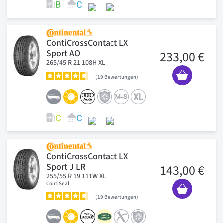
ContiCrossContact LX
Sport AO
233,00 €
265/45 R 21 108H XL
19
Bewertungen
ContiCrossContact LX
Sport J LR
143,00 €
255/55 R 19 111W XL
ContiSeal
19
Bewertungen