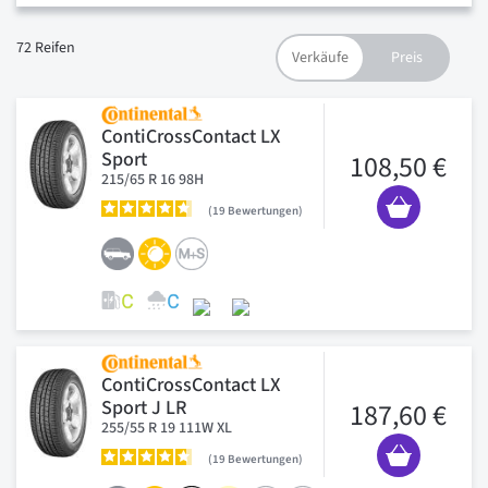
72
Reifen
ContiCrossContact LX
Sport
108,50 €
215/65 R 16 98H
19
Bewertungen
ContiCrossContact LX
Sport J LR
187,60 €
255/55 R 19 111W XL
19
Bewertungen