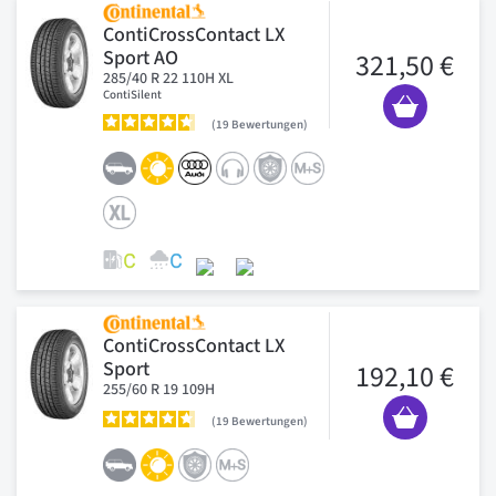
ContiCrossContact LX
Sport AO
321,50 €
285/40 R 22 110H XL
ContiSilent
19
Bewertungen
ContiCrossContact LX
Sport
192,10 €
255/60 R 19 109H
19
Bewertungen