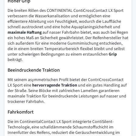
Hoher Grip
Die breiten Rillen des CONTINENTAL ContiCrossContact LX Sport
verbessern die Wasserkanalisation und ermöglichen eine
effizientere Ableitung von Feuchtigkeit, wodurch die Lauffläche
schnell austrocknet und eine hohe Aquaplaningsicherheit und
maximale
Haftung
auf nasser Fahrbahn bietet, was auch bei Regen
ein hohes Maß an Sicherheit gewährleistet. Der Reifenhersteller hat
sich außerdem für eine moderne Gummimischung entschieden,
die in einem breiten Temperaturbereich flexibel bleibt und selbst
unter schwierigen Bedingungen zu einem erstaunlichen
Grip
beiträgt.
Beeindruckende Traktion
Mit seinem asymmetrischen Profil bietet der ContriCrossContact
LX Sport eine
hervorragende Traktion
und ein gutes Handling auf
der Straße. Seine Blöcke mit zahlreichen Lamellen garantieren
maximale Traktion für beeindruckende Leistungen auf nasser und
trockener Fahrbahn.
Fahrkomfort
Die im ContinentalContact LX Sport integrierte ContiSilent-
Technologie, eine schalldämmende Schaumstoffschicht im
Innenfutter des Reifens, reduziert die Geräuschentwicklung im