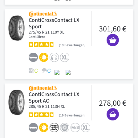
ContiCrossContact LX
Sport
301,60 €
275/45 R 21 110Y XL
ContiSilent
19
Bewertungen
ContiCrossContact LX
Sport AO
278,00 €
285/45 R 21 113H XL
19
Bewertungen