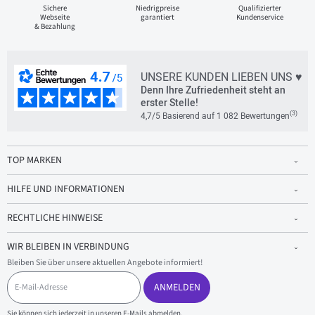
Sichere
Niedrigpreise
Qualifizierter
Webseite
garantiert
Kundenservice
& Bezahlung
UNSERE KUNDEN LIEBEN UNS ♥
Denn Ihre Zufriedenheit steht an
erster Stelle!
(3)
4,7/5 Basierend auf 1 082 Bewertungen
TOP MARKEN
HILFE UND INFORMATIONEN
RECHTLICHE HINWEISE
WIR BLEIBEN IN VERBINDUNG
Bleiben Sie über unsere aktuellen Angebote informiert!
E
-
ANMELDEN
M
a
Sie können sich jederzeit in unseren E-Mails abmelden.