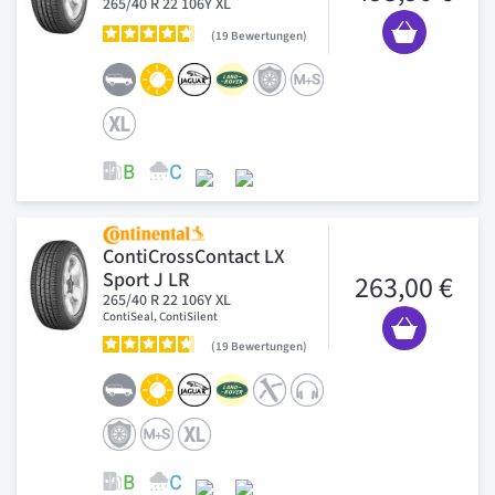
265/40 R 22 106Y XL
19
Bewertungen
ContiCrossContact LX
Sport J LR
263,00 €
265/40 R 22 106Y XL
ContiSeal, ContiSilent
19
Bewertungen