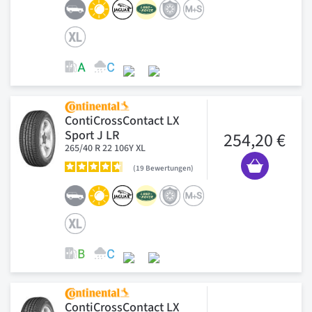
ContiCrossContact LX
Sport J LR
254,20 €
265/40 R 22 106Y XL
19
Bewertungen
ContiCrossContact LX