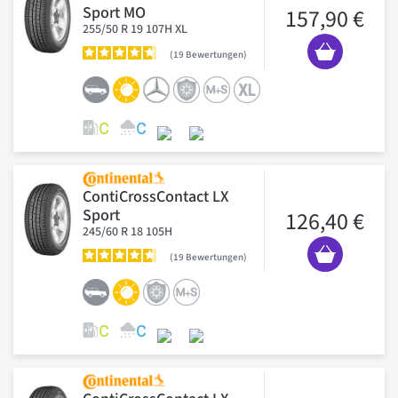
Sport MO
157,90 €
255/50 R 19 107H XL
19
Bewertungen
ContiCrossContact LX
Sport
126,40 €
245/60 R 18 105H
19
Bewertungen