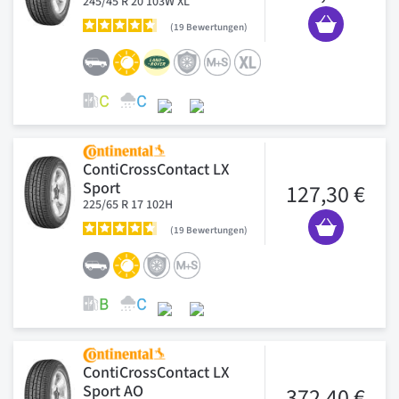
245/45 R 20 103W XL
19
Bewertungen
ContiCrossContact LX
Sport
127,30 €
225/65 R 17 102H
19
Bewertungen
ContiCrossContact LX
Sport AO
372,40 €