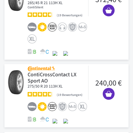
285/45 R 21 113H XL
ContiSilent
19
Bewertungen
ContiCrossContact LX
Sport AO
240,00 €
275/50 R 20 113H XL
19
Bewertungen