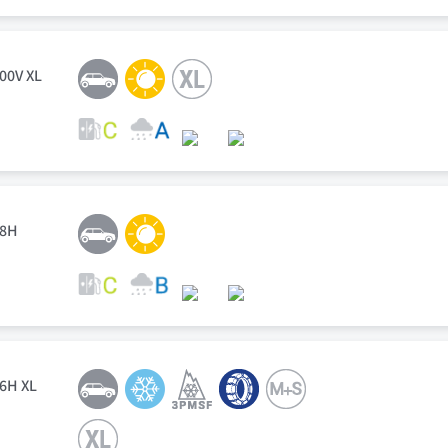
100V XL
88H
86H XL