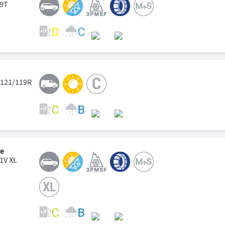
79T
 121/119R
ve
91V XL