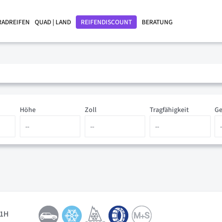
RADREIFEN
QUAD | LAND
REIFENDISCOUNT
BERATUNG
Höhe
Zoll
Tragfähigkeit
Ge
91H