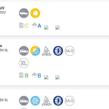
SUV
105V
ve
99V XL
98V XL