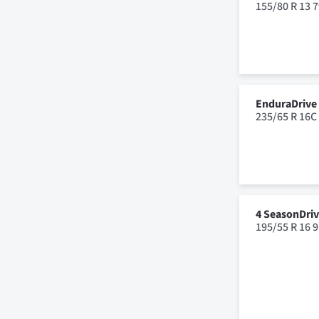
155/80 R 13 
EnduraDrive
235/65 R 16C
4 SeasonDri
195/55 R 16 