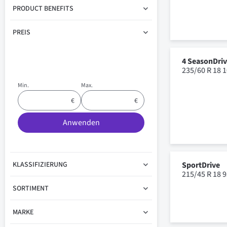
PRODUCT BENEFITS
PREIS
4 SeasonDri
235/60 R 18 
Min.
Max.
Anwenden
KLASSIFIZIERUNG
SportDrive
215/45 R 18 
SORTIMENT
MARKE