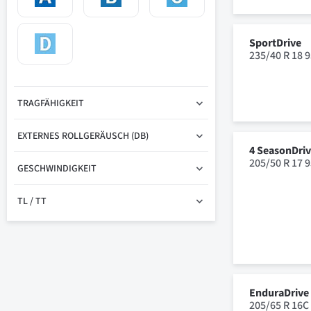
SportDrive
235/40 R 18 
TRAGFÄHIGKEIT
EXTERNES ROLLGERÄUSCH (DB)
4 SeasonDri
205/50 R 17 
GESCHWINDIGKEIT
TL / TT
EnduraDrive
205/65 R 16C