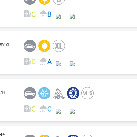
98Y XL
87H
ve+