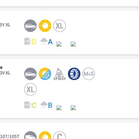
95Y XL
ve
93V XL
 107/105T