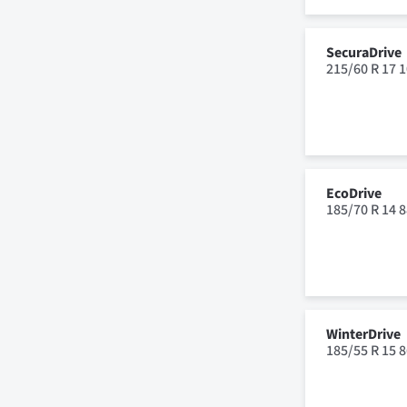
SecuraDrive
215/60 R 17 
EcoDrive
185/70 R 14 
WinterDrive
185/55 R 15 