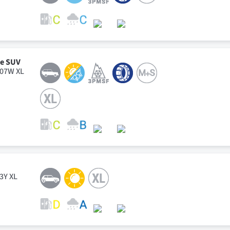
ve SUV
107W XL
93Y XL