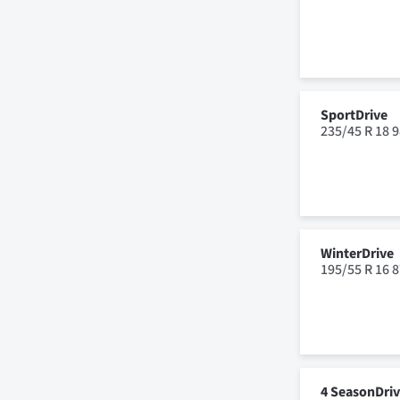
SportDrive
235/45 R 18 
WinterDrive
195/55 R 16 
4 SeasonDri