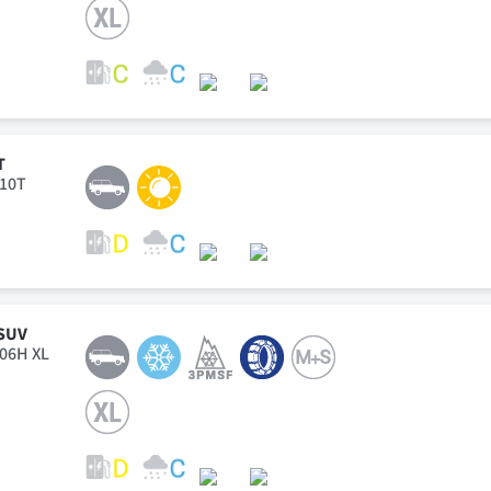
T
110T
 SUV
106H XL