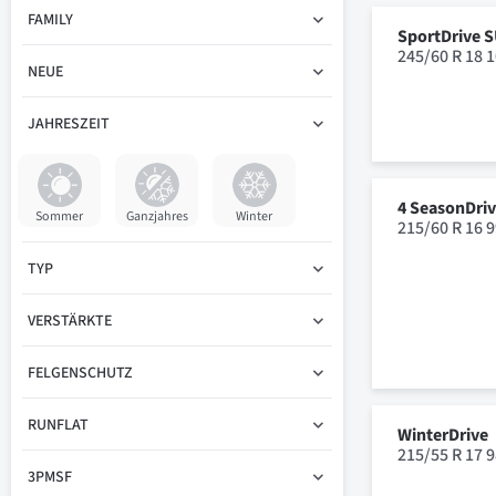
FAMILY
SportDrive 
245/60 R 18 
NEUE
JAHRESZEIT
4 SeasonDri
Sommer
Ganzjahres
Winter
215/60 R 16 
TYP
VERSTÄRKTE
FELGENSCHUTZ
RUNFLAT
WinterDrive
215/55 R 17 
3PMSF