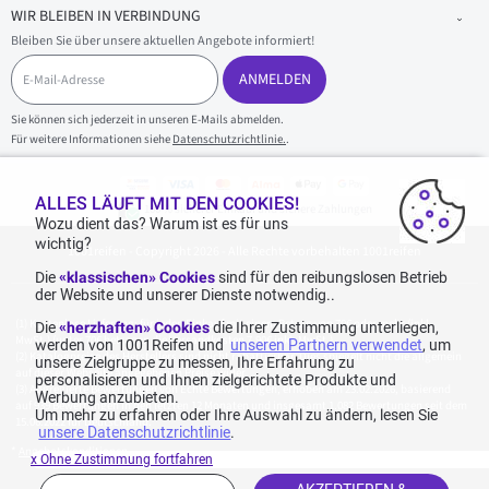
WIR BLEIBEN IN VERBINDUNG
Bleiben Sie über unsere aktuellen Angebote informiert!
E
-
ANMELDEN
M
a
Sie können sich jederzeit in unseren E-Mails abmelden.
i
Für weitere Informationen siehe
Datenschutzrichtlinie.
.
l
-
A
d
ALLES LÄUFT MIT DEN COOKIES!
100 % sicherer Einkauf und sichere Zahlungen
r
Wozu dient das? Warum ist es für uns
e
wichtig?
1001reifen - Copyright 2026 - Alle Rechte vorbehalten 1001reifen
s
s
Die
«klassischen» Cookies
sind für den reibungslosen Betrieb
e
der Website und unserer Dienste notwendig..
Kostenlose Lieferung: für jeden Einkauf mit einem Betrag von 70€ oder mehr (inkl.
Die
«herzhaften» Cookies
die Ihrer Zustimmung unterliegen,
MwSt.) (unter 70€ betragen die Versandkosten 7,90€ inkl. MwSt.).
werden von 1001Reifen und
unseren Partnern verwendet
, um
Katalogpreise des Herstellers sind nicht rabattierbar. Dies spiegelt nicht die allgemein
unsere Zielgruppe zu messen, Ihre Erfahrung zu
auf dieser Webseite angegebenen Preise wider.
personalisieren und Ihnen zielgerichtete Produkte und
Aggregierte Bewertungen von Echte Bewertungen, erhoben am 23.02.2026, basierend
Werbung anzubieten.
auf 939 Bewertungen in den letzten 12 Monaten und insgesamt 1.082 Bewertungen seit dem
Um mehr zu erfahren oder Ihre Auswahl zu ändern, lesen Sie
15.06.2022 für Deutschland.
unsere Datenschutzrichtlinie
.
*
Angebotskonditionen
x Ohne Zustimmung fortfahren