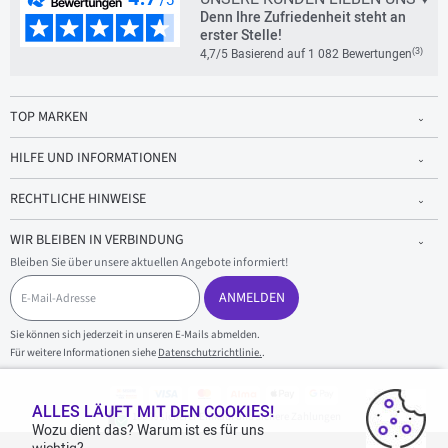
Denn Ihre Zufriedenheit steht an
erster Stelle!
(3)
4,7/5 Basierend auf 1 082 Bewertungen
TOP MARKEN
HILFE UND INFORMATIONEN
RECHTLICHE HINWEISE
WIR BLEIBEN IN VERBINDUNG
Bleiben Sie über unsere aktuellen Angebote informiert!
E
-
ANMELDEN
M
a
Sie können sich jederzeit in unseren E-Mails abmelden.
i
Für weitere Informationen siehe
Datenschutzrichtlinie.
.
l
-
A
d
ALLES LÄUFT MIT DEN COOKIES!
100 % sicherer Einkauf und sichere Zahlungen
r
Wozu dient das? Warum ist es für uns
e