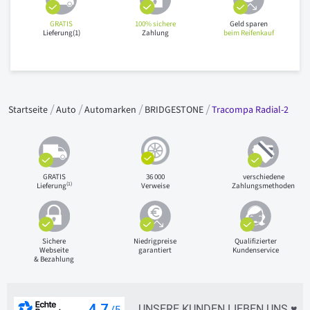
GRATIS
100% sichere
Geld sparen
Lieferung(1)
Zahlung
beim Reifenkauf
Startseite
Auto
Automarken
BRIDGESTONE
Tracompa Radial-2
GRATIS
36 000
verschiedene
(1)
Lieferung
Verweise
Zahlungsmethoden
Sichere
Niedrigpreise
Qualifizierter
Webseite
garantiert
Kundenservice
& Bezahlung
UNSERE KUNDEN LIEBEN UNS ♥