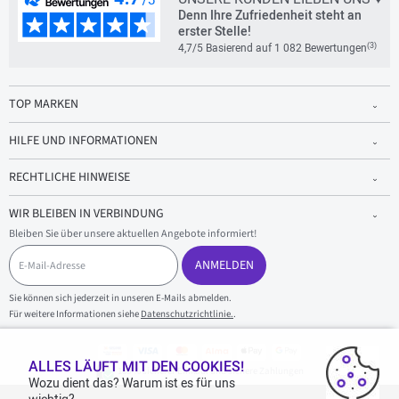
Denn Ihre Zufriedenheit steht an
erster Stelle!
(3)
4,7/5 Basierend auf 1 082 Bewertungen
TOP MARKEN
HILFE UND INFORMATIONEN
RECHTLICHE HINWEISE
WIR BLEIBEN IN VERBINDUNG
Bleiben Sie über unsere aktuellen Angebote informiert!
E
-
ANMELDEN
M
a
Sie können sich jederzeit in unseren E-Mails abmelden.
i
Für weitere Informationen siehe
Datenschutzrichtlinie.
.
l
-
A
d
ALLES LÄUFT MIT DEN COOKIES!
100 % sicherer Einkauf und sichere Zahlungen
r
Wozu dient das? Warum ist es für uns
e