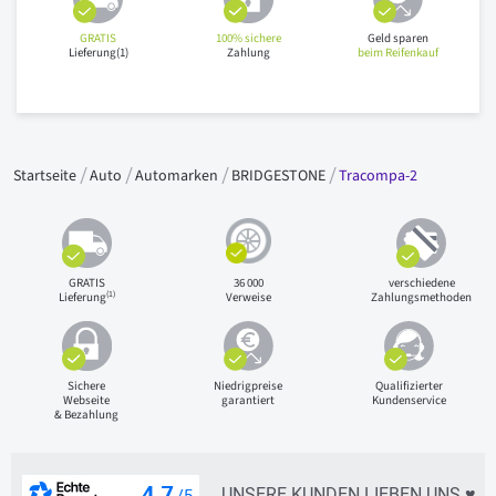
GRATIS
100% sichere
Geld sparen
Lieferung(1)
Zahlung
beim Reifenkauf
Startseite
Auto
Automarken
BRIDGESTONE
Tracompa-2
GRATIS
36 000
verschiedene
(1)
Lieferung
Verweise
Zahlungsmethoden
Sichere
Niedrigpreise
Qualifizierter
Webseite
garantiert
Kundenservice
& Bezahlung
UNSERE KUNDEN LIEBEN UNS ♥