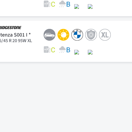
tenza S001 I *
5/45 R 20 95W XL