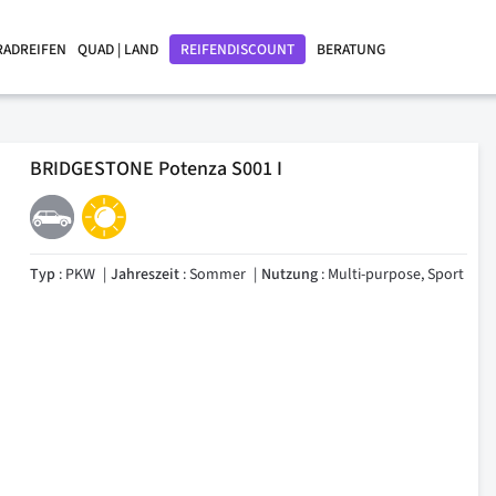
RADREIFEN
QUAD | LAND
REIFENDISCOUNT
BERATUNG
BRIDGESTONE Potenza S001 I
Typ
: PKW
Jahreszeit
: Sommer
Nutzung
: Multi-purpose, Sport