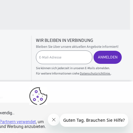
WIR BLEIBEN IN VERBINDUNG
Bleiben Sie über unsere aktuellen Angebote informiert!
E
ANMELDEN
-
M
a
Sie können sich jederzeit in unseren E-Mails abmelden.
i
Für weitere Informationen siehe
Datenschutzrichtlinie.
.
l
-
A
d
en
r
e
s
wendig..
s
Partnern verwendet
e
, um
e und Werbung anzubieten.
 Deutschland.