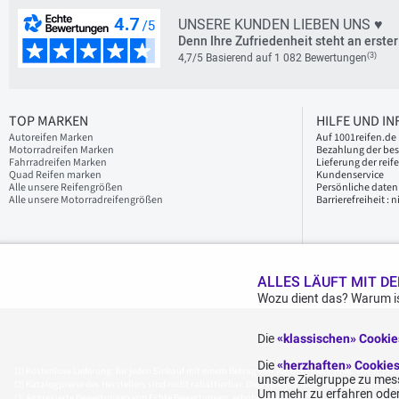
UNSERE KUNDEN LIEBEN UNS ♥
Denn Ihre Zufriedenheit steht an erster 
(3)
4,7/5 Basierend auf 1 082 Bewertungen
TOP MARKEN
HILFE UND I
Autoreifen Marken
Auf 1001reifen.de 
Motorradreifen Marken
Bezahlung der bes
Fahrradreifen Marken
Lieferung der reif
Quad Reifen marken
Kundenservice
Alle unsere Reifengrößen
Persönliche daten
Alle unsere Motorradreifengrößen
Barrierefreiheit :
ALLES LÄUFT MIT DE
Wozu dient das? Warum is
Die
«klassischen» Cooki
Die
«herzhaften» Cookie
Kostenlose Lieferung: für jeden Einkauf mit einem Betrag von 70€ oder mehr (inkl. MwSt.) (u
unsere Zielgruppe zu mess
Katalogpreise des Herstellers sind nicht rabattierbar. Dies spiegelt nicht die allgemein au
Um mehr zu erfahren oder
Aggregierte Bewertungen von Echte Bewertungen, erhoben am 23.02.2026, basierend auf 939