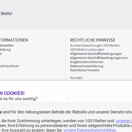
Stelle!
NFORMATIONEN
RECHTLICHE HINWEISE
bestellen
Kundenbewertungen 1001Reifen
tellung
1001Reifen Leistungen
en
Allgemeine Geschäftsbedingungen
Allgemeine Geschäftsbedingungen pro
Angebotskonditionen
 nicht konform
Datenschutzerklärung
Rechtlicher hinweis
Kontakt
N COOKIES!
100 % sicherer Einkauf und sichere Zahlung
t es für uns wichtig?
1001reifen - Copyright 2026 - Alle Rechte vorbehalten 1001reifen
es
sind für den reibungslosen Betrieb der Website und unserer Dienste not
s
die Ihrer Zustimmung unterliegen, werden von 1001Reifen und
unseren 
nter 70€ betragen die Versandkosten 7,90€ inkl. MwSt.).
en, Ihre Erfahrung zu personalisieren und Ihnen zielgerichtete Produkt
f dieser Webseite angegebenen Preise wider.
 Ihre Auswahl zu ändern, lesen Sie
unsere Datenschutzrichtlinie
.
 Bewertungen in den letzten 12 Monaten und insgesamt 1.082 Bewertungen seit dem 15.06.2022 für