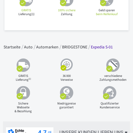
GRATIS
100% sichere
Geld sparen
Lieferung(1)
Zahlung
beim Reifenkauf
Startseite
Auto
Automarken
BRIDGESTONE
Expedia S-01
GRATIS
36 000
verschiedene
(1)
Lieferung
Verweise
Zahlungsmethoden
Sichere
Niedrigpreise
Qualifizierter
Webseite
garantiert
Kundenservice
& Bezahlung
UNSERE KUNDEN LIEBEN UNS ♥