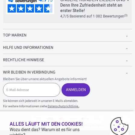
Denn Ihre Zufriedenheit steht an
erster Stelle!
(3)
4,7/5 Basierend auf 1 082 Bewertungen
TOP MARKEN
HILFE UND INFORMATIONEN
RECHTLICHE HINWEISE
WIR BLEIBEN IN VERBINDUNG
Bleiben Sie über unsere aktuellen Angebote informiert!
E
-
ANMELDEN
M
a
Sie können sich jederzeit in unseren E-Mails abmelden.
i
Für weitere Informationen siehe
Datenschutzrichtlinie.
.
l
-
A
d
ALLES LÄUFT MIT DEN COOKIES!
100 % sicherer Einkauf und sichere Zahlungen
r
Wozu dient das? Warum ist es für uns
e