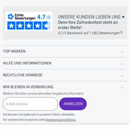
UNSERE KUNDEN LIEBEN UNS ♥
Denn Ihre Zufriedenheit steht an
erster Stelle!
(3)
4,7/5 Basierend auf 1 082 Bewertungen
TOP MARKEN
HILFE UND INFORMATIONEN
RECHTLICHE HINWEISE
WIR BLEIBEN IN VERBINDUNG
Bleiben Sie über unsere aktuellen Angebote informiert!
E
-
ANMELDEN
M
a
Sie können sich jederzeit in unseren E-Mails abmelden.
i
Für weitere Informationen siehe
Datenschutzrichtlinie.
.
l
-