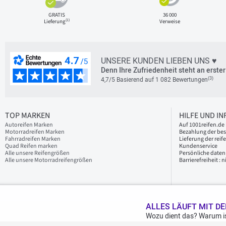
GRATIS
36 000
(1)
Lieferung
Verweise
UNSERE KUNDEN LIEBEN UNS ♥
Denn Ihre Zufriedenheit steht an erster 
(3)
4,7/5 Basierend auf 1 082 Bewertungen
TOP MARKEN
HILFE UND I
Autoreifen Marken
Auf 1001reifen.de 
Motorradreifen Marken
Bezahlung der bes
Fahrradreifen Marken
Lieferung der reif
Quad Reifen marken
Kundenservice
Alle unsere Reifengrößen
Persönliche daten
Alle unsere Motorradreifengrößen
Barrierefreiheit :
ALLES LÄUFT MIT DE
Wozu dient das? Warum is