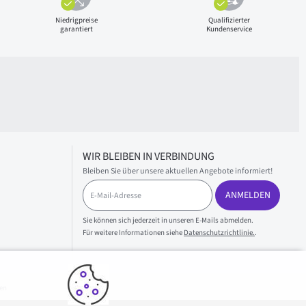
Niedrigpreise
Qualifizierter
garantiert
Kundenservice
WIR BLEIBEN IN VERBINDUNG
Bleiben Sie über unsere aktuellen Angebote informiert!
E
ANMELDEN
-
M
a
Sie können sich jederzeit in unseren E-Mails abmelden.
i
Für weitere Informationen siehe
Datenschutzrichtlinie.
.
l
-
A
d
en
r