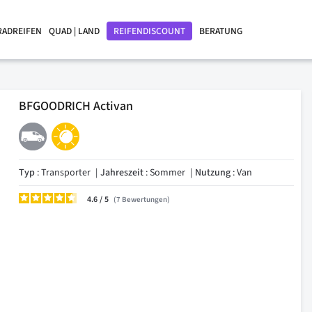
RADREIFEN
QUAD | LAND
REIFENDISCOUNT
BERATUNG
BFGOODRICH Activan
Typ
: Transporter
Jahreszeit
: Sommer
Nutzung
: Van
4.6
/
7
Bewertungen