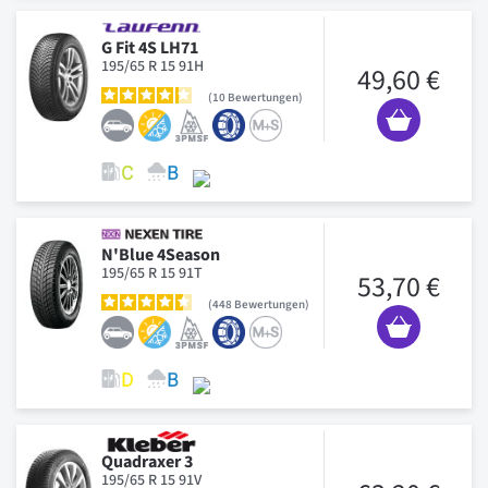
G Fit 4S LH71
195/65 R 15 91H
49,60 €
10
Bewertungen
N'Blue 4Season
195/65 R 15 91T
53,70 €
448
Bewertungen
Quadraxer 3
195/65 R 15 91V