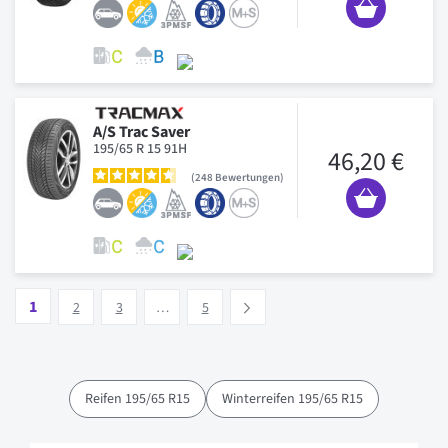
A/S Trac Saver
195/65 R 15 91H
46,20 €
248
Bewertungen
Seite
Vous lisez actuellement la page
Seite
Seite
Seite
1
Suivant
2
3
…
5
Reifen 195/65 R15
Winterreifen 195/65 R15