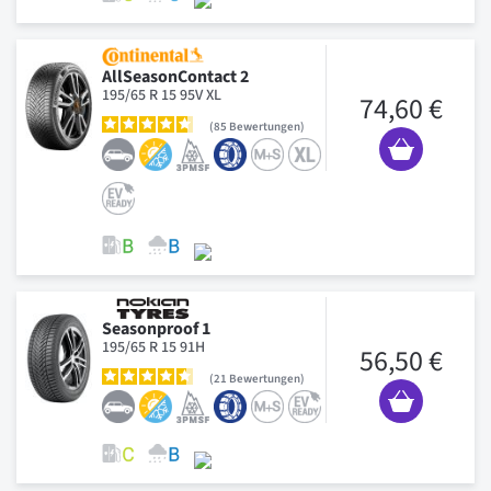
AllSeasonContact 2
195/65 R 15 95V XL
74,60 €
85
Bewertungen
Seasonproof 1
195/65 R 15 91H
56,50 €
21
Bewertungen