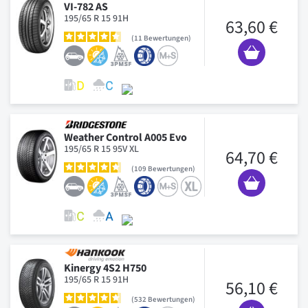
VI-782 AS
195/65 R 15 91H
63,60 €
11
Bewertungen
Weather Control A005 Evo
195/65 R 15 95V XL
64,70 €
109
Bewertungen
Kinergy 4S2 H750
195/65 R 15 91H
56,10 €
532
Bewertungen