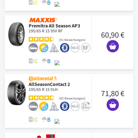
Premitra All Season AP3
195/65 R 15 95V RF
60,90 €
91
Bewertungen
AllSeasonContact 2
195/65 R 15 91H
71,80 €
85
Bewertungen