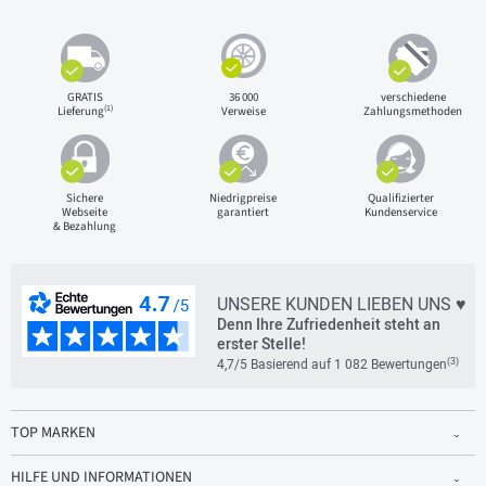
GRATIS
36 000
verschiedene
(1)
Lieferung
Verweise
Zahlungsmethoden
Sichere
Niedrigpreise
Qualifizierter
Webseite
garantiert
Kundenservice
& Bezahlung
UNSERE KUNDEN LIEBEN UNS ♥
Denn Ihre Zufriedenheit steht an
erster Stelle!
(3)
4,7/5 Basierend auf 1 082 Bewertungen
TOP MARKEN
HILFE UND INFORMATIONEN