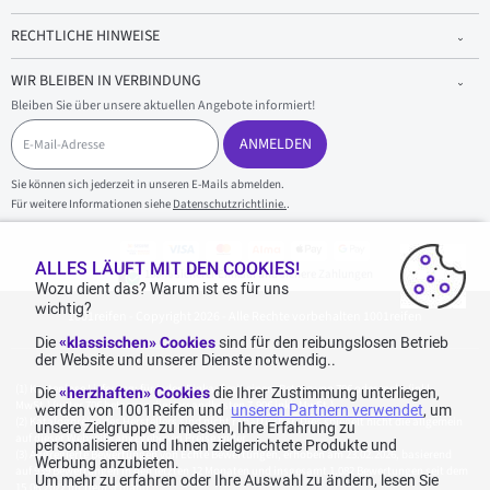
RECHTLICHE HINWEISE
WIR BLEIBEN IN VERBINDUNG
Bleiben Sie über unsere aktuellen Angebote informiert!
E
-
ANMELDEN
M
a
Sie können sich jederzeit in unseren E-Mails abmelden.
i
Für weitere Informationen siehe
Datenschutzrichtlinie.
.
l
-
A
d
ALLES LÄUFT MIT DEN COOKIES!
100 % sicherer Einkauf und sichere Zahlungen
r
Wozu dient das? Warum ist es für uns
e
wichtig?
1001reifen - Copyright 2026 - Alle Rechte vorbehalten 1001reifen
s
s
Die
«klassischen» Cookies
sind für den reibungslosen Betrieb
e
der Website und unserer Dienste notwendig..
Kostenlose Lieferung: für jeden Einkauf mit einem Betrag von 70€ oder mehr (inkl.
Die
«herzhaften» Cookies
die Ihrer Zustimmung unterliegen,
MwSt.) (unter 70€ betragen die Versandkosten 7,90€ inkl. MwSt.).
werden von 1001Reifen und
unseren Partnern verwendet
, um
Katalogpreise des Herstellers sind nicht rabattierbar. Dies spiegelt nicht die allgemein
unsere Zielgruppe zu messen, Ihre Erfahrung zu
auf dieser Webseite angegebenen Preise wider.
personalisieren und Ihnen zielgerichtete Produkte und
Aggregierte Bewertungen von Echte Bewertungen, erhoben am 23.02.2026, basierend
Werbung anzubieten.
auf 939 Bewertungen in den letzten 12 Monaten und insgesamt 1.082 Bewertungen seit dem
Um mehr zu erfahren oder Ihre Auswahl zu ändern, lesen Sie
15.06.2022 für Deutschland.