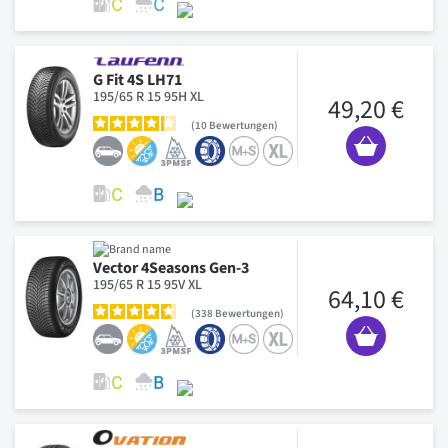
G Fit 4S LH71
195/65 R 15 95H XL
49,20 €
10
Bewertungen
Vector 4Seasons Gen-3
195/65 R 15 95V XL
64,10 €
338
Bewertungen