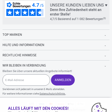
UNSERE KUNDEN LIEBEN UNS ♥
Denn Ihre Zufriedenheit steht an
erster Stelle!
(3)
4,7/5 Basierend auf 1 082 Bewertungen
TOP MARKEN
HILFE UND INFORMATIONEN
RECHTLICHE HINWEISE
WIR BLEIBEN IN VERBINDUNG
Bleiben Sie über unsere aktuellen Angebote informiert!
E
-
ANMELDEN
M
a
Sie können sich jederzeit in unseren E-Mails abmelden.
i
Für weitere Informationen siehe
Datenschutzrichtlinie.
.
l
-
A
d
ALLES LÄUFT MIT DEN COOKIES!
100 % sicherer Einkauf und sichere Zahlungen