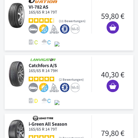
VI-782 AS
165/65 R 14 79T
59,80 €
11
Bewertungen
Catchfors A/S
165/65 R 14 79H
40,30 €
2
Bewertungen
i-Green All Season
165/65 R 14 79T
79,80 €