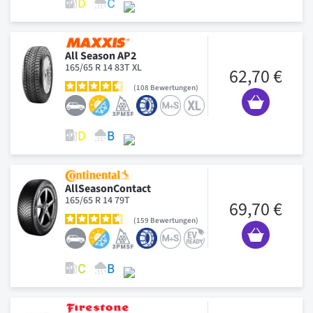
All Season AP2
165/65 R 14 83T XL
62,70 €
108
Bewertungen
AllSeasonContact
165/65 R 14 79T
69,70 €
159
Bewertungen