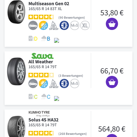
Multiseason Gen 02
165/65 R 14 83T XL
53,80 €
90
Bewertungen
All Weather
165/65 R 14 79T
66,70 €
3
Bewertungen
Solus 4S HA32
165/65 R 14 79T
564,80 €
268
Bewertungen