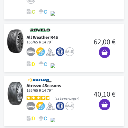
All Weather R4S
62,00 €
165/65 R 14 79T
Atrezzo 4Seasons
165/65 R 14 79T
40,10 €
52
Bewertungen