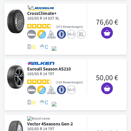
CrossClimate+
165/65 R 14 83T XL
76,60 €
475
Bewertungen
Euroall Season AS210
165/65 R 14 79T
50,00 €
103
Bewertungen
Vector 4Seasons Gen-2
165/65 R 14 79T