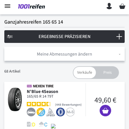
Mein 
Ganzjahresreifen 165 65 14
ERGEBNISSE PRÄZISIEREN
Meine Abmessungen ändern
68
Artikel
N'Blue 4Season
165/65 R 14 79T
49,60 €
448
Bewertungen