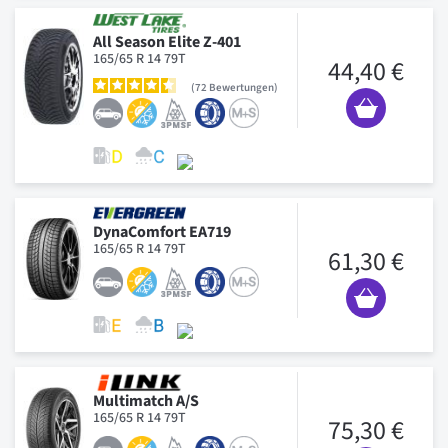
All Season Elite Z-401
165/65 R 14 79T
44,40 €
72
Bewertungen
DynaComfort EA719
165/65 R 14 79T
61,30 €
Multimatch A/S
165/65 R 14 79T
75,30 €