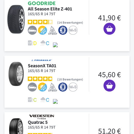
All Season Elite Z-401
165/65 R 14 79T
41,90 €
14
Bewertungen
SeasonX TA01
165/65 R 14 79T
45,60 €
18
Bewertungen
Quatrac 5
165/65 R 14 79T
51,20 €