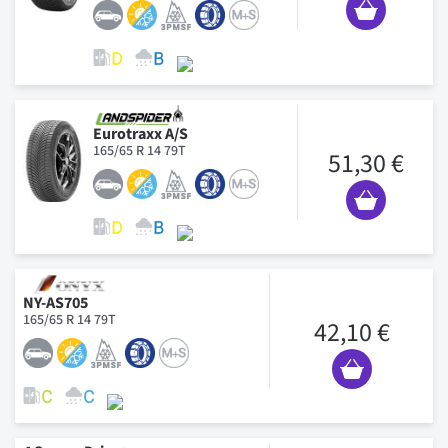
Eurotraxx A/S
165/65 R 14 79T
51,30 €
NY-AS705
165/65 R 14 79T
42,10 €