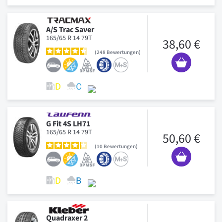
A/S Trac Saver
165/65 R 14 79T
38,60 €
248
Bewertungen
G Fit 4S LH71
165/65 R 14 79T
50,60 €
10
Bewertungen
Quadraxer 2