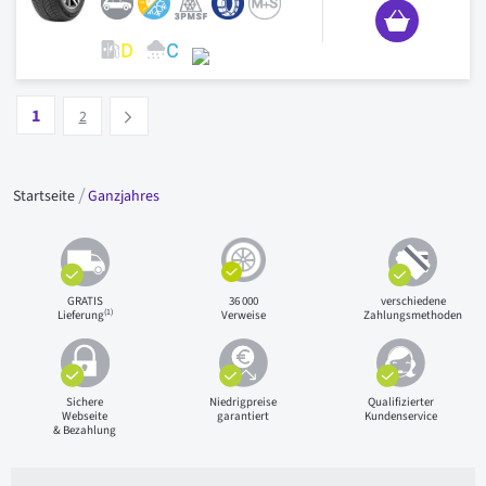
Seite
Vous lisez actuellement la page
Seite
1
Suivant
2
Startseite
Ganzjahres
GRATIS
36 000
verschiedene
(1)
Lieferung
Verweise
Zahlungsmethoden
Sichere
Niedrigpreise
Qualifizierter
Webseite
garantiert
Kundenservice
& Bezahlung