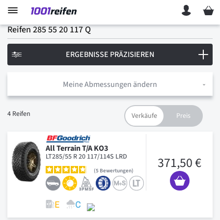
Mein 
Reifen 285 55 20 117 Q
ERGEBNISSE PRÄZISIEREN
Meine Abmessungen ändern
4
Reifen
All Terrain T/A KO3
LT285/55 R 20 117/114S LRD
371,50 €
5
Bewertungen