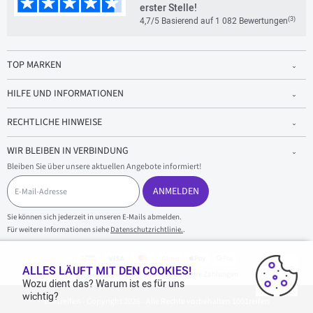
erster Stelle!
(3)
4,7/5 Basierend auf 1 082 Bewertungen
TOP MARKEN
HILFE UND INFORMATIONEN
RECHTLICHE HINWEISE
WIR BLEIBEN IN VERBINDUNG
Bleiben Sie über unsere aktuellen Angebote informiert!
E
-
ANMELDEN
M
a
Sie können sich jederzeit in unseren E-Mails abmelden.
i
Für weitere Informationen siehe
Datenschutzrichtlinie.
.
l
-
A
d
ALLES LÄUFT MIT DEN COOKIES!
100 % sicherer Einkauf und sichere Zahlungen
r
Wozu dient das? Warum ist es für uns
e
wichtig?
1001reifen - Copyright 2026 - Alle Rechte vorbehalten 1001reifen
s