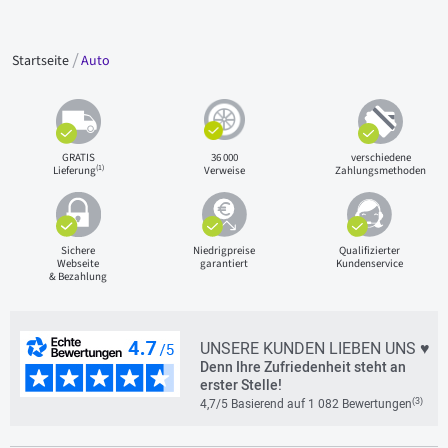
Startseite
Auto
GRATIS
36 000
verschiedene
(1)
Lieferung
Verweise
Zahlungsmethoden
Sichere
Niedrigpreise
Qualifizierter
Webseite
garantiert
Kundenservice
& Bezahlung
UNSERE KUNDEN LIEBEN UNS ♥
Denn Ihre Zufriedenheit steht an
erster Stelle!
(3)
4,7/5 Basierend auf 1 082 Bewertungen