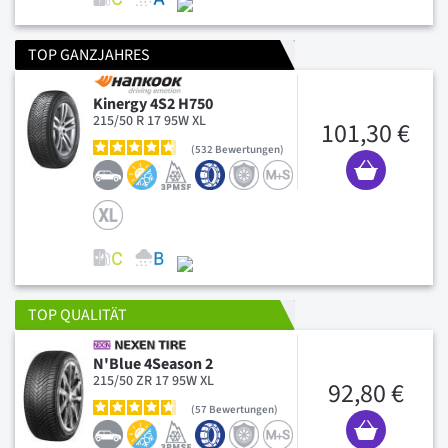
TOP GANZJAHRES
Kinergy 4S2 H750
215/50 R 17 95W XL
101,30 €
532
Bewertungen
TOP QUALITÄT
N'Blue 4Season 2
215/50 ZR 17 95W XL
92,80 €
57
Bewertungen