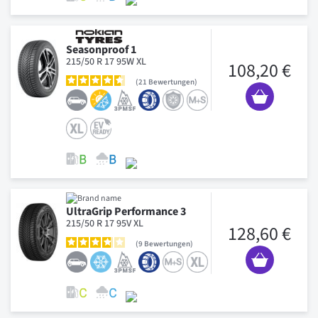
Seasonproof 1
215/50 R 17 95W XL
108,20 €
21
Bewertungen
UltraGrip Performance 3
215/50 R 17 95V XL
128,60 €
9
Bewertungen