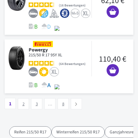
62,10 €
16
Bewertungen
Powergy
215/50 R 17 95Y XL
110,40 €
64
Bewertungen
Seite
Vous lisez actuellement la page
Seite
Seite
Seite
1
Suivant
2
3
…
8
Reifen 215/50 R17
Winterreifen 215/50 R17
Ganzjahresreif