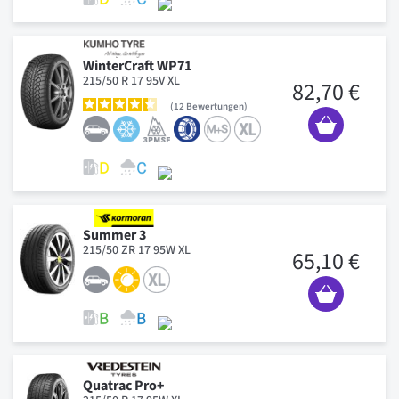
WinterCraft WP71
215/50 R 17 95V XL
82,70 €
12
Bewertungen
Summer 3
215/50 ZR 17 95W XL
65,10 €
Quatrac Pro+