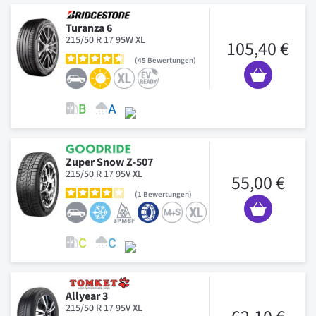
Turanza 6
215/50 R 17 95W XL
105,40 €
45
Bewertungen
Zuper Snow Z-507
215/50 R 17 95V XL
55,00 €
1
Bewertungen
Allyear 3
215/50 R 17 95V XL