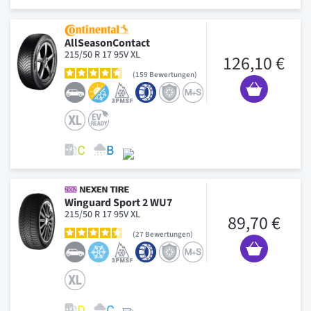
AllSeasonContact
215/50 R 17 95V XL
126,10 €
159
Bewertungen
Winguard Sport 2 WU7
215/50 R 17 95V XL
89,70 €
27
Bewertungen