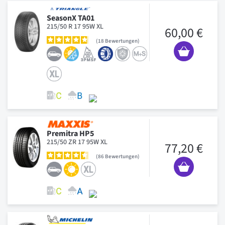
SeasonX TA01
215/50 R 17 95W XL
60,00 €
18
Bewertungen
Premitra HP5
215/50 ZR 17 95W XL
77,20 €
86
Bewertungen