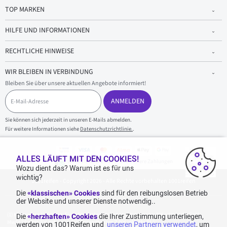
TOP MARKEN
HILFE UND INFORMATIONEN
RECHTLICHE HINWEISE
WIR BLEIBEN IN VERBINDUNG
Bleiben Sie über unsere aktuellen Angebote informiert!
E
-
ANMELDEN
M
a
Sie können sich jederzeit in unseren E-Mails abmelden.
i
Für weitere Informationen siehe
Datenschutzrichtlinie.
.
l
-
A
d
ALLES LÄUFT MIT DEN COOKIES!
100 % sicherer Einkauf und sichere Zahlungen
r
Wozu dient das? Warum ist es für uns
e
wichtig?
1001reifen - Copyright 2026 - Alle Rechte vorbehalten 1001reifen
s
s
Die
«klassischen» Cookies
sind für den reibungslosen Betrieb
e
der Website und unserer Dienste notwendig..
Kostenlose Lieferung: für jeden Einkauf mit einem Betrag von 70€ oder mehr (inkl.
Die
«herzhaften» Cookies
die Ihrer Zustimmung unterliegen,
MwSt.) (unter 70€ betragen die Versandkosten 7,90€ inkl. MwSt.).
werden von 1001Reifen und
unseren Partnern verwendet
, um