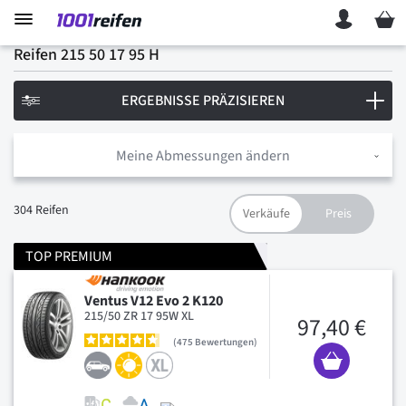
Mein 
Reifen 215 50 17 95 H
ERGEBNISSE PRÄZISIEREN
Meine Abmessungen ändern
304
Reifen
TOP PREMIUM
Ventus V12 Evo 2 K120
215/50 ZR 17 95W XL
97,40 €
475
Bewertungen