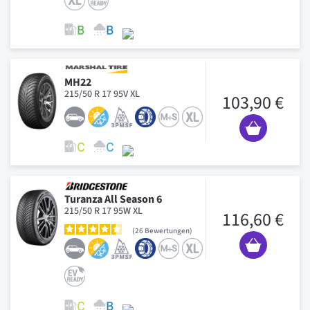
MH22
215/50 R 17 95V XL
103,90 €
Turanza All Season 6
215/50 R 17 95W XL
116,60 €
26
Bewertungen