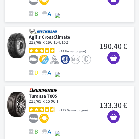
Agilis CrossClimate
215/65 R 15C 104/102T
190,40 €
45
Bewertungen
Turanza T005
215/65 R 15 96H
133,30 €
413
Bewertungen