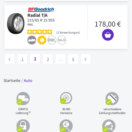
Radial T/A
215/65 R 15 95S
178,00 €
RWL
2
Bewertungen
Seite
Vous lisez actuellement la page
Seite
Seite
Seite
2
Précédent
Suivant
1
3
…
6
Startseite
Auto
GRATIS
36 000
verschiedene
(1)
Lieferung
Verweise
Zahlungsmethoden