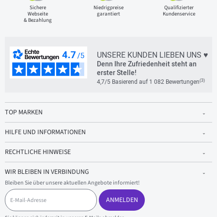
Sichere
Niedrigpreise
Qualifizierter
Webseite
garantiert
Kundenservice
& Bezahlung
UNSERE KUNDEN LIEBEN UNS ♥
Denn Ihre Zufriedenheit steht an
erster Stelle!
(3)
4,7/5 Basierend auf 1 082 Bewertungen
TOP MARKEN
HILFE UND INFORMATIONEN
RECHTLICHE HINWEISE
WIR BLEIBEN IN VERBINDUNG
Bleiben Sie über unsere aktuellen Angebote informiert!
E
-
ANMELDEN
M
a