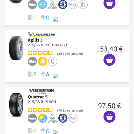
Agilis 3
215/65 R 15C 104/102T
153,40 €
20
Bewertungen
Quatrac 5
215/65 R 15 96H
97,50 €
76
Bewertungen